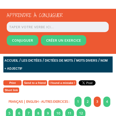
APPRENDRE À CONJUGUER
CONJUGUER
CRÉER UN EXERCICE
/
/
/
/
ACCUEIL
LES DICTÉES
DICTÉES DE MOTS
MOTS DIVERS
NOM
+ ADJECTIF
Print
Send to a friend
I found a mistake !
Short link
FRANÇAIS
|
ENGLISH
- AUTRES EXERCICES :
1
2
3
4
5
6
7
8
9
10
11
12