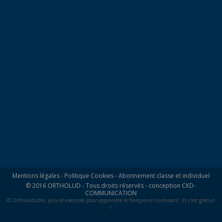
Mentions légales
-
Politique Cookies
-
Abonnement classe et individuel
© 2016 ORTHOLUD - Tous droits réservés - conception
CKD-
COMMUNICATION
© Ortholud.com, jeux et exercices pour apprendre le français en s'amusant. Et c'est gratuit
!