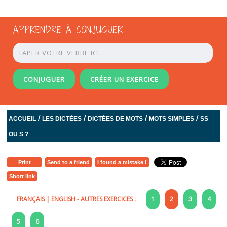
APPRENDRE À CONJUGUER
CONJUGUER
CRÉER UN EXERCICE
/
/
/
/
ACCUEIL
LES DICTÉES
DICTÉES DE MOTS
MOTS SIMPLES
SS
OU S ?
Print
Send to a friend
I found a mistake !
Short link
FRANÇAIS
|
ENGLISH
- AUTRES EXERCICES :
1
2
3
4
5
6