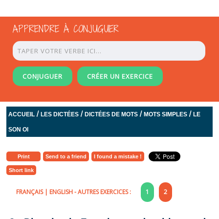
APPRENDRE À CONJUGUER
CONJUGUER
CRÉER UN EXERCICE
/
/
/
/
ACCUEIL
LES DICTÉES
DICTÉES DE MOTS
MOTS SIMPLES
LE
SON OI
Print
Send to a friend
I found a mistake !
Short link
FRANÇAIS
|
ENGLISH
- AUTRES EXERCICES :
1
2