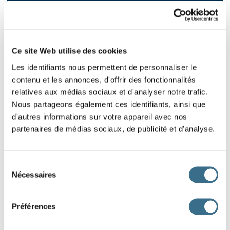
CONSONNES DOUBLE : L OU LL
Clique sur le bouton orange, écoute le mot et
glisse la bonne étiquette à côté
Ce site Web utilise des cookies
Les identifiants nous permettent de personnaliser le
contenu et les annonces, d'offrir des fonctionnalités
1
2
relatives aux médias sociaux et d'analyser notre trafic.
Nous partageons également ces identifiants, ainsi que
d'autres informations sur votre appareil avec nos
partenaires de médias sociaux, de publicité et d'analyse.
LES NOMBRES
Clique sur le bouton orange, écoute le mot et
glisse la bonne étiquette à côté
Sélection
Nécessaires
du
consentement
1
2
3
Préférences