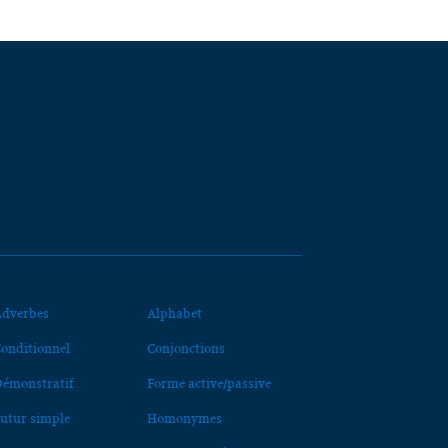
dverbes
Alphabet
onditionnel
Conjonctions
émonstratif
Forme active/passive
utur simple
Homonymes