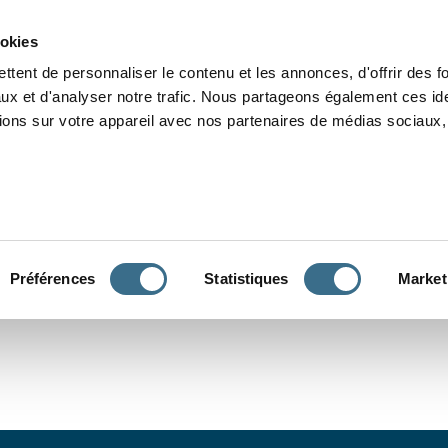
Grammaire
Orthographe
Dictée
Lecture
Vocabulaire
Divers
Par
ookies
ttent de personnaliser le contenu et les annonces, d'offrir des f
ux et d'analyser notre trafic. Nous partageons également ces ide
tions sur votre appareil avec nos partenaires de médias sociaux, 
CONJUGUER
Préférences
Statistiques
Market