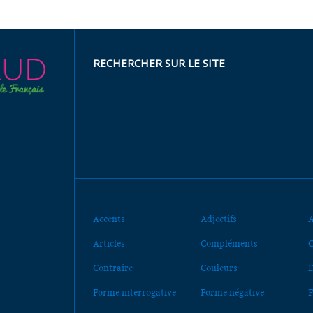
RECHERCHER SUR LE SITE
Accents
Adjectifs
A
Articles
Compléments
C
Contraire
Couleurs
D
Forme interrogative
Forme négative
F