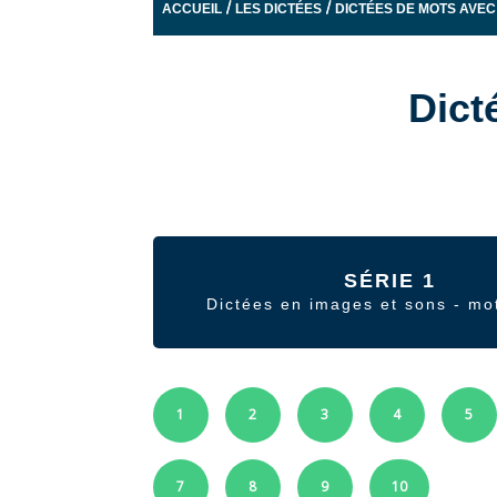
/
/
ACCUEIL
LES DICTÉES
DICTÉES DE MOTS AVEC
Dict
SÉRIE 1
Dictées en images et sons - mo
1
2
3
4
5
7
8
9
10