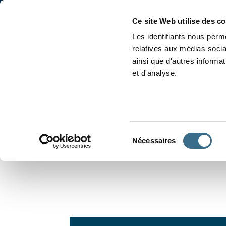
Accueil
Conjugaison
Ce site Web utilise des c
Les identifiants nous perme
relatives aux médias socia
ainsi que d'autres informa
et d'analyse.
APPRENDRE À CONJUGUER
Sélection
Nécessaires
du
consentement