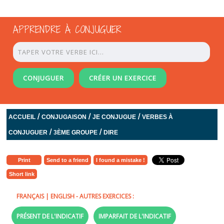
APPRENDRE À CONJUGUER
CONJUGUER
CRÉER UN EXERCICE
/
/
/
ACCUEIL
CONJUGAISON
JE CONJUGUE
VERBES À
/
/
CONJUGUER
3ÈME GROUPE
DIRE
Print
Send to a friend
I found a mistake !
Short link
FRANÇAIS
|
ENGLISH
- AUTRES EXERCICES :
PRÉSENT DE L'INDICATIF
IMPARFAIT DE L'INDICATIF