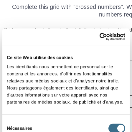
Complete this grid with "crossed numbers". Wri
numbers req
Click on a number in the grid, the definition is displayed in red
the grid.
Ce site Web utilise des cookies
1
2
Effacer
Les identifiants nous permettent de personnaliser le
contenu et les annonces, d'offrir des fonctionnalités
3
Vérifier
relatives aux médias sociaux et d'analyser notre trafic.
Mot
Nous partageons également ces identifiants, ainsi que
00:07
d'autres informations sur votre appareil avec nos
5
partenaires de médias sociaux, de publicité et d'analyse.
6
7
8
Sélection
Nécessaires
du