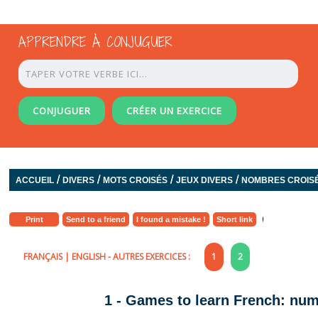
APPRENDRE À CONJUGUER
CONJUGUER
CRÉER UN EXERCICE
/
/
/
/
ACCUEIL
DIVERS
MOTS CROISÉS
JEUX DIVERS
NOMBRES CROIS
Print
Send to a friend
I found a mistake !
Short link
FRANÇAIS
|
ENGLISH
- AUTRES EXERCICES :
1
2
1 - Games to learn French: nu