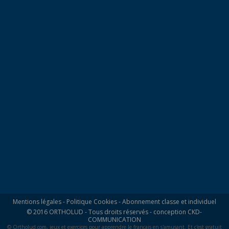
Mentions légales
-
Politique Cookies
-
Abonnement classe et individuel
© 2016 ORTHOLUD - Tous droits réservés - conception
CKD-
COMMUNICATION
© Ortholud.com, jeux et exercices pour apprendre le français en s'amusant. Et c'est gratuit