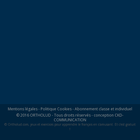
Mentions légales
-
Politique Cookies
-
Abonnement classe et individuel
© 2016 ORTHOLUD - Tous droits réservés - conception
CKD-
COMMUNICATION
© Ortholud.com, jeux et exercices pour apprendre le français en s'amusant. Et c'est gratuit
!