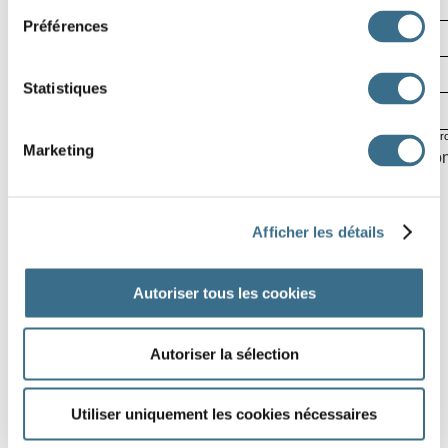
Préférences
14
Statistiques
15
Software © 2014
cr
Marketing
You can check if your verbs are correctly placed by clicking on
Afficher les détails
Autoriser tous les cookies
Autoriser la sélection
Utiliser uniquement les cookies nécessaires