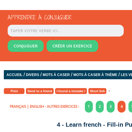
APPRENDRE À CONJUGUER
CONJUGUER
CRÉER UN EXERCICE
/
/
/
/
ACCUEIL
DIVERS
MOTS À CASER
MOTS À CASER À THÈME
LES V
Print
Send to a friend
I found a mistake !
Short link
FRANÇAIS
|
ENGLISH
- AUTRES EXERCICES :
1
2
3
4
4 - Learn french - Fill-in 