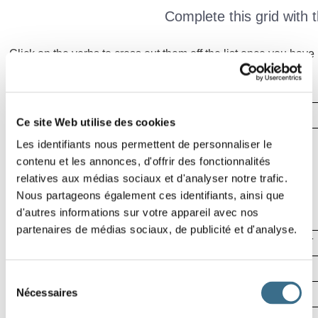
Complete this grid with t
Click on the verbs to cross out them off the list once you have
1
2
3
Effacer
5
Vérifier
Ce site Web utilise des cookies
7
Mot
Les identifiants nous permettent de personnaliser le
00:05
8
contenu et les annonces, d'offrir des fonctionnalités
relatives aux médias sociaux et d'analyser notre trafic.
Nous partageons également ces identifiants, ainsi que
9
d'autres informations sur votre appareil avec nos
partenaires de médias sociaux, de publicité et d'analyse.
10
11
Sélection
13
Nécessaires
du
consentement