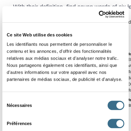
With their definition, find seven words of six le
Click on a number in the grid, the definition is displayed in red
the grid.
Ce site Web utilise des cookies
Les identifiants nous permettent de personnaliser le
contenu et les annonces, d'offrir des fonctionnalités
Ho
A
B
C
D
E
F
Effacer
relatives aux médias sociaux et d'analyser notre trafic.
1.
E
Nous partageons également ces identifiants, ainsi que
2.
V
Vérifier
1
T
d'autres informations sur votre appareil avec nos
3.
T
Mot
4.
B
partenaires de médias sociaux, de publicité et d'analyse.
2
5.
O
00:05
A
6.
T
3
C
Sélection
Ve
Nécessaires
C.
B
du
4
É
consentement
Préférences
5
G