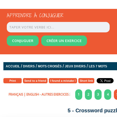
APPRENDRE À CONJUGUER
CONJUGUER
CRÉER UN EXERCICE
/
/
/
/
ACCUEIL
DIVERS
MOTS CROISÉS
JEUX DIVERS
LES 7 MOTS
Print
Send to a friend
I found a mistake !
Short link
FRANÇAIS
|
ENGLISH
- AUTRES EXERCICES :
1
2
3
4
5 - Crossword puzzl