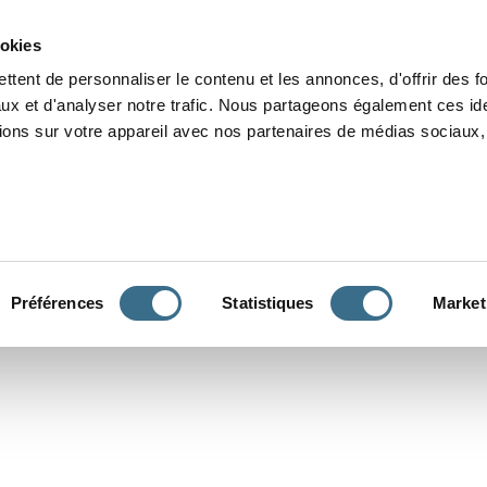
Grammaire
Orthographe
Dictée
Lecture
Vocabulaire
Divers
Par
ookies
ttent de personnaliser le contenu et les annonces, d'offrir des f
ux et d'analyser notre trafic. Nous partageons également ces ide
tions sur votre appareil avec nos partenaires de médias sociaux, 
CONJUGUER
Préférences
Statistiques
Market