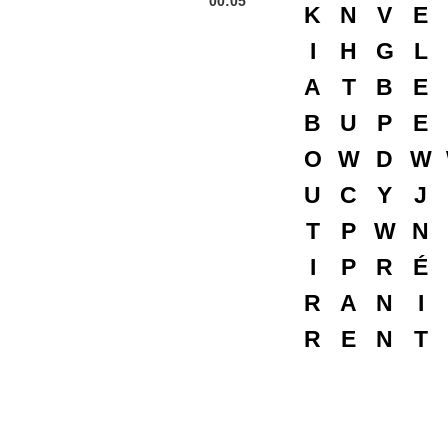
00:06
K
N
V
E
I
H
G
L
A
T
B
E
B
U
P
E
O
W
D
W
U
C
Y
J
T
P
W
N
I
P
R
É
R
A
N
I
R
E
N
T