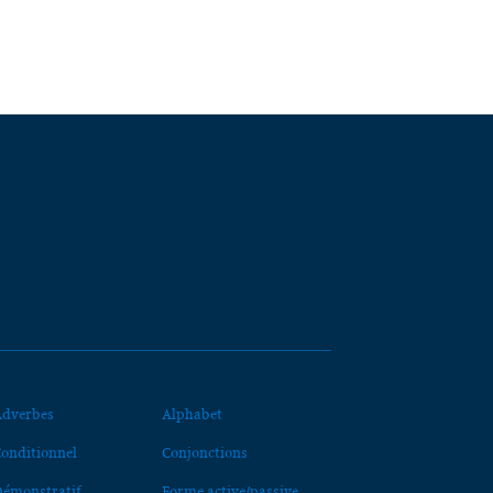
dverbes
Alphabet
onditionnel
Conjonctions
émonstratif
Forme active/passive