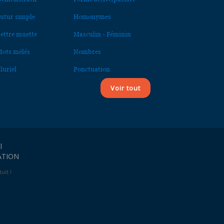
utur simple
Homonymes
ettre muette
Masculin - Féminin
ots mêlés
Nombres
luriel
Ponctuation
Voir tout
l
ATION
uit !