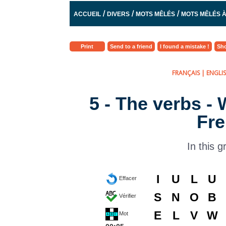
/
/
/
ACCUEIL
DIVERS
MOTS MÊLÉS
MOTS MÊLÉS 
Print
Send to a friend
I found a mistake !
Sho
FRANÇAIS
|
ENGLI
5 - The verbs -
Fre
In this g
I
U
L
U
Effacer
S
N
O
B
Vérifier
E
L
V
W
Mot