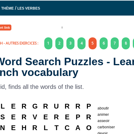
/
À THÈME
LES VERBES
rt link
SH
- AUTRES EXERCICES :
1
2
3
4
5
6
7
8
 Word Search Puzzles - Lea
nch vocabulary
rid, finds all the words of the list.
L
E
R
G
R
U
R
R
P
aboutir
animer
S
E
R
V
E
R
E
P
R
asseoir
N
E
H
R
L
T
C
A
O
carboniser
devoir