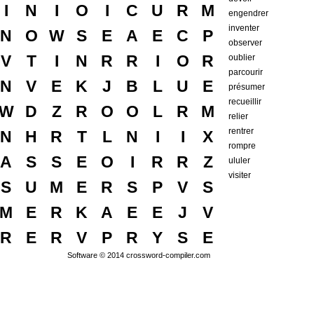
I
N
I
O
I
C
U
R
M
engendrer
inventer
N
O
W
S
E
A
E
C
P
observer
V
T
I
N
R
R
I
O
R
oublier
parcourir
N
V
E
K
J
B
L
U
E
présumer
recueillir
W
D
Z
R
O
O
L
R
M
relier
rentrer
N
H
R
T
L
N
I
I
X
rompre
A
S
S
E
O
I
R
R
Z
ululer
visiter
S
U
M
E
R
S
P
V
S
M
E
R
K
A
E
E
J
V
R
E
R
V
P
R
Y
S
E
Software © 2014
crossword-compiler.com