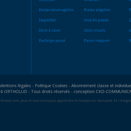
Forme interrogative
Forme négative
F
Imparfait
Jeux du pendu
L
Mots à caser
Mots croisés
M
Participe passé
Passé composé
P
Mentions légales
-
Politique Cookies
-
Abonnement classe et individue
6 ORTHOLUD - Tous droits réservés - conception
CKD-COMMUNIC
tholud.com, jeux et exercices pour apprendre le français en s'amusant. Et c'est grat