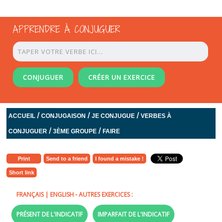
APPRENDRE À CONJUGUER
CONJUGUER
CRÉER UN EXERCICE
/
/
/
ACCUEIL
CONJUGAISON
JE CONJUGUE
VERBES À
/
/
CONJUGUER
3ÈME GROUPE
FAIRE
Print
Send to a friend
I found a mistake !
Short link
FRANÇAIS
|
ENGLISH
- AUTRES EXERCICES :
PRÉSENT DE L'INDICATIF
IMPARFAIT DE L'INDICATIF