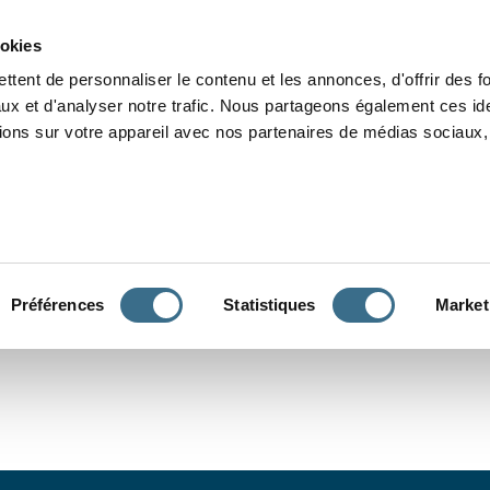
Grammaire
Orthographe
Dictée
Lecture
Vocabulaire
Divers
Par
ookies
ttent de personnaliser le contenu et les annonces, d'offrir des f
ux et d'analyser notre trafic. Nous partageons également ces ide
tions sur votre appareil avec nos partenaires de médias sociaux, 
CONJUGUER
Préférences
Statistiques
Market