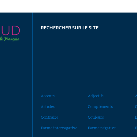
RECHERCHER SUR LE SITE
Accents
Adjectifs
A
Articles
Compléments
C
Contraire
Couleurs
D
Forme interrogative
Forme négative
F