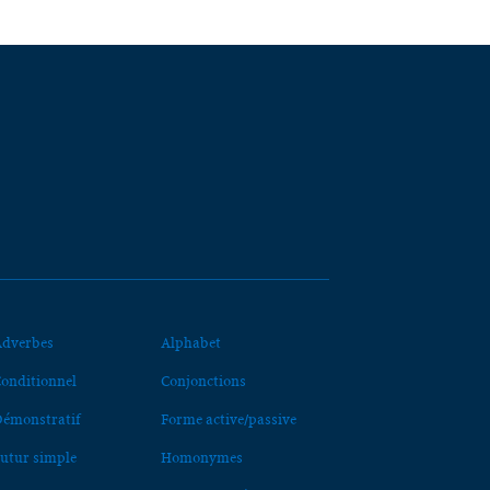
dverbes
Alphabet
onditionnel
Conjonctions
émonstratif
Forme active/passive
utur simple
Homonymes