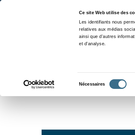
Accueil
Conjugaison
Ce site Web utilise des c
Les identifiants nous perme
relatives aux médias socia
ainsi que d'autres informa
et d'analyse.
APPRENDRE À CONJUGUER
Sélection
Nécessaires
du
consentement