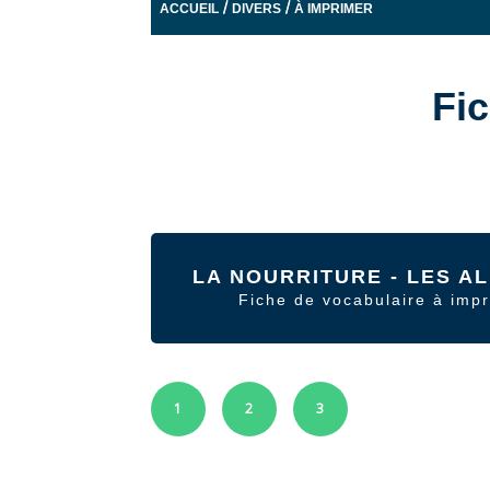
/
/
ACCUEIL
DIVERS
À IMPRIMER
Fi
LA NOURRITURE - LES A
Fiche de vocabulaire à imp
1
2
3