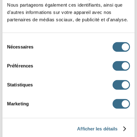
ta chambre.
Nous partageons également ces identifiants, ainsi que
d'autres informations sur votre appareil avec nos
À mon mariage,
seront toutes habillées en
partenaires de médias sociaux, de publicité et d'analyse.
mauve.
C'est sûr,
s'amuseront comme des fous en
Sélection
Nécessaires
du
sautant sur ce trampoline.
consentement
Avec leurs talons,
paraîtront plus grandes.
Préférences
Après leurs études,
deviendront des hommes
Statistiques
politiques très influents.
Pendant vos vacances,
garderons votre maison.
Marketing
elles
elles
ils
ils
nous
nous
elles
ils
nous
Afficher les détails