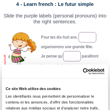
4 - Learn french : Le futur simple
Slide the purple labels (personal pronouns) into
the right sentences.
Pour tes dix-huit ans,
organiserons une grande fête.
Je pense qu'
paraîtront
heureux de la voir.
Je leur parlerai, mais je crois, qu'
resteront sourdes à mes
Ce site Web utilise des cookies
propos.
Les identifiants nous permettent de personnaliser le
contenu et les annonces, d'offrir des fonctionnalités
Demain,
choisirons ensemble des rideaux pour
relatives aux médias sociaux et d'analyser notre trafic.