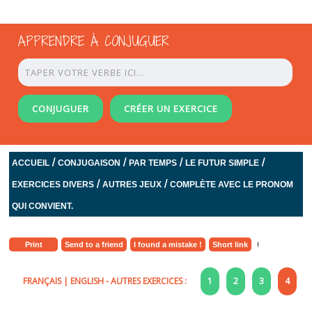
APPRENDRE À CONJUGUER
CONJUGUER
CRÉER UN EXERCICE
/
/
/
/
ACCUEIL
CONJUGAISON
PAR TEMPS
LE FUTUR SIMPLE
/
/
EXERCICES DIVERS
AUTRES JEUX
COMPLÈTE AVEC LE PRONOM
QUI CONVIENT.
Print
Send to a friend
I found a mistake !
Short link
FRANÇAIS
|
ENGLISH
- AUTRES EXERCICES :
1
2
3
4