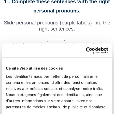
1 - Complete these sentences with the right
personal pronouns.
Slide personal pronouns (purple labels) into the
right sentences.
La météo s'est trompée,
ne fait pas froid ce soir.
Je ne vais pas aller chez
aujourd’hui.
La viande rouge, je
aime saignante.
Ce site Web utilise des cookies
Les identifiants nous permettent de personnaliser le
Attends une minute, je vais
expliquer comment
contenu et les annonces, d'offrir des fonctionnalités
faire.
relatives aux médias sociaux et d'analyser notre trafic.
Nous partageons également ces identifiants, ainsi que
vont être en retard ce soir.
d'autres informations sur votre appareil avec nos
partenaires de médias sociaux, de publicité et d'analyse.
Cette fille
agace, je ne veux plus
voir