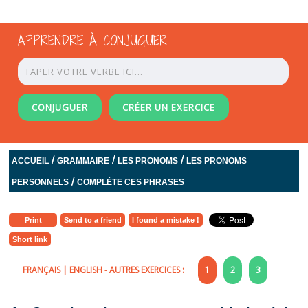
APPRENDRE À CONJUGUER
CONJUGUER
CRÉER UN EXERCICE
/
/
/
ACCUEIL
GRAMMAIRE
LES PRONOMS
LES PRONOMS
/
PERSONNELS
COMPLÈTE CES PHRASES
Print
Send to a friend
I found a mistake !
Short link
FRANÇAIS
|
ENGLISH
- AUTRES EXERCICES :
1
2
3