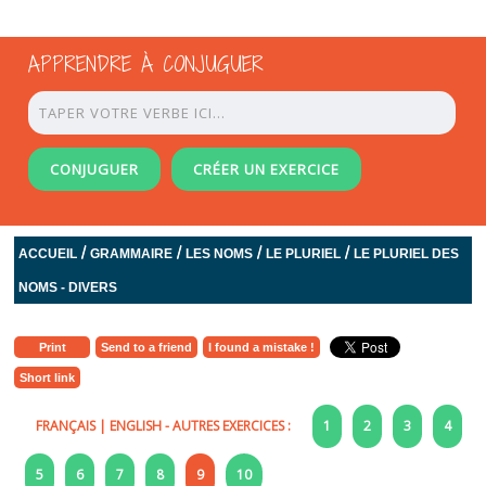
APPRENDRE À CONJUGUER
CONJUGUER
CRÉER UN EXERCICE
/
/
/
/
ACCUEIL
GRAMMAIRE
LES NOMS
LE PLURIEL
LE PLURIEL DES
NOMS - DIVERS
Print
Send to a friend
I found a mistake !
Short link
FRANÇAIS
|
ENGLISH
- AUTRES EXERCICES :
1
2
3
4
5
6
7
8
9
10