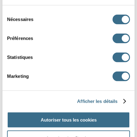
une girafe ==> des
Sélection
Nécessaires
du
une gomme ==> des
consentement
une grenouille ==> des
Préférences
une heure ==> des
Statistiques
un hibou ==> des
Marketing
Afficher les détails
DONE!
Autoriser tous les cookies