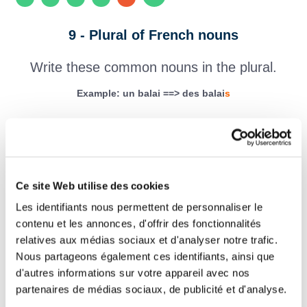
9 - Plural of French nouns
Write these common nouns in the plural.
Example: un balai ==> des balai
s
un moineau ==> des
un ours ==> des
Ce site Web utilise des cookies
un ouvrier ==> des
Les identifiants nous permettent de personnaliser le
contenu et les annonces, d'offrir des fonctionnalités
un caillou ==> des
relatives aux médias sociaux et d'analyser notre trafic.
Nous partageons également ces identifiants, ainsi que
un gardien ==> des
d'autres informations sur votre appareil avec nos
partenaires de médias sociaux, de publicité et d'analyse.