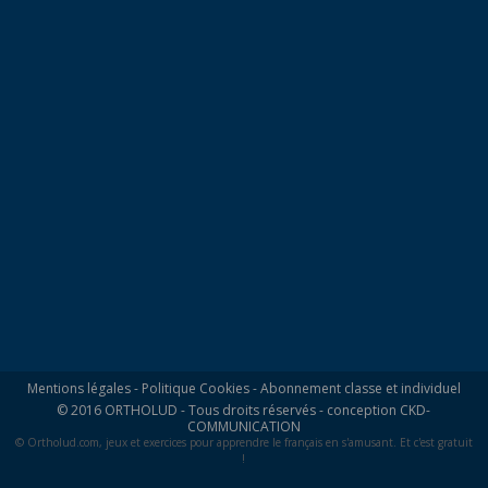
Mentions légales
-
Politique Cookies
-
Abonnement classe et individuel
© 2016 ORTHOLUD - Tous droits réservés - conception
CKD-
COMMUNICATION
© Ortholud.com, jeux et exercices pour apprendre le français en s'amusant. Et c'est gratuit
!