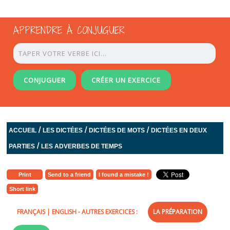
APPRENDRE À CONJUGUER
CONJUGUER
CRÉER UN EXERCICE
/
/
/
ACCUEIL
LES DICTÉES
DICTÉES DE MOTS
DICTÉES EN DEUX
/
PARTIES
LES ADVERBES DE TEMPS
Print
Send to a friend
I found a mistake !
Short link
FRANÇAIS
|
ENGLISH
- AUTRES EXERCICES :
LA PRÉPARATION