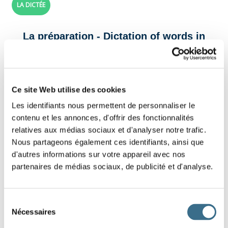
LA DICTÉE
La préparation - Dictation of words in
French with the time adverbs
Click on the buttons to hear the sounds, then
Ce site Web utilise des cookies
slide the labels in the right places.
Les identifiants nous permettent de personnaliser le
contenu et les annonces, d'offrir des fonctionnalités
You can click "OK" at any time to check your answers.
relatives aux médias sociaux et d'analyser notre trafic.
Nous partageons également ces identifiants, ainsi que
d'autres informations sur votre appareil avec nos
partenaires de médias sociaux, de publicité et d'analyse.
Sélection
Nécessaires
du
consentement