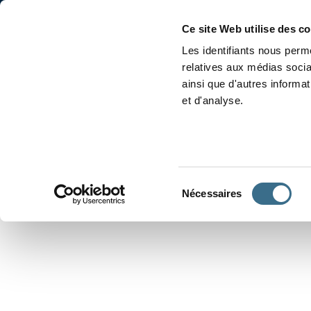
Accueil
Conjugaison
Ce site Web utilise des c
Les identifiants nous perme
relatives aux médias socia
ainsi que d'autres informa
et d'analyse.
APPRENDRE À CONJUGUER
Sélection
Nécessaires
du
consentement