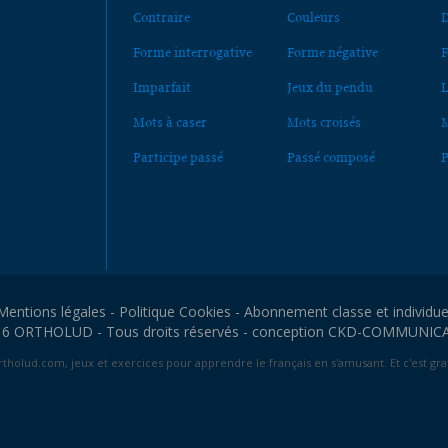
Contraire
Couleurs
D
Forme interrogative
Forme négative
F
Imparfait
Jeux du pendu
L
Mots à caser
Mots croisés
M
Participe passé
Passé composé
P
Mentions légales
-
Politique Cookies
-
Abonnement classe et individue
6 ORTHOLUD - Tous droits réservés - conception
CKD-COMMUNIC
tholud.com, jeux et exercices pour apprendre le français en s'amusant. Et c'est grat