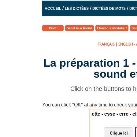
/
/
/
ACCUEIL
LES DICTÉES
DICTÉES DE MOTS
DIC
Print
Send to a friend
I found a mistake !
Sho
FRANÇAIS
|
ENGLISH
- 
La préparation 1 -
sound et
Click on the buttons to h
You can click "OK" at any time to check you