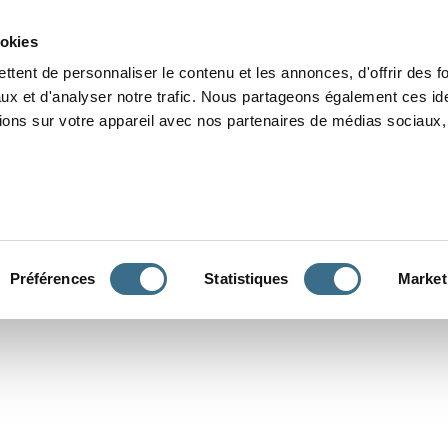
Grammaire
Orthographe
Dictée
Lecture
Vocabulaire
Divers
Par
ookies
ttent de personnaliser le contenu et les annonces, d'offrir des f
ux et d'analyser notre trafic. Nous partageons également ces ide
tions sur votre appareil avec nos partenaires de médias sociaux, 
CONJUGUER
Préférences
Statistiques
Market