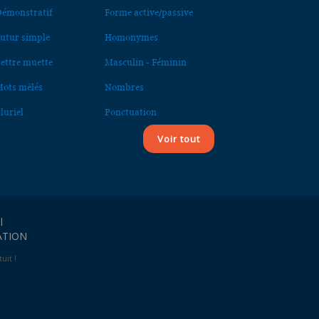
émonstratif
Forme active/passive
utur simple
Homonymes
ettre muette
Masculin - Féminin
ots mêlés
Nombres
luriel
Ponctuation
Voir tout
l
ATION
uit !