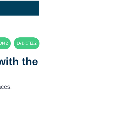
ON 2
LA DICTÉE 2
with the
aces.