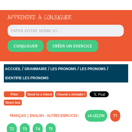
APPRENDRE À CONJUGUER
CONJUGUER
CRÉER UN EXERCICE
/
/
/
/
ACCUEIL
GRAMMAIRE
LES PRONOMS
LES PRONOMS
IDENTIFIE LES PRONOMS
Print
Send to a friend
I found a mistake !
Short link
FRANÇAIS
|
ENGLISH
- AUTRES EXERCICES :
LA LEÇON
T1
T2
T3
T4
T5