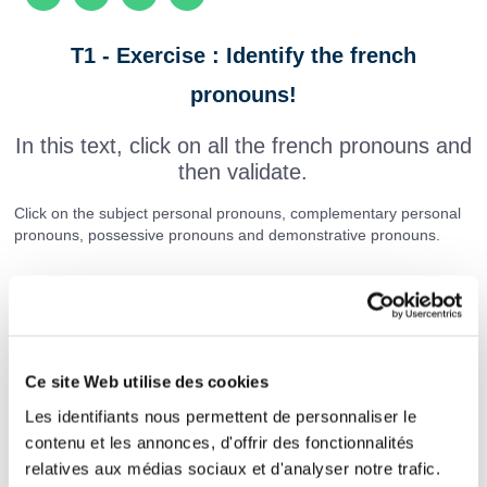
T1 - Exercise : Identify the french
pronouns!
In this text, click on all the french pronouns and
then validate.
Click on the subject personal pronouns, complementary personal
pronouns, possessive pronouns and demonstrative pronouns.
Texte :
Mon
chien
ne
cessait
d'
aboyer
dans
Ce site Web utilise des cookies
la
cour.
Je
finis
par
le
gronder
mais
en
Les identifiants nous permettent de personnaliser le
vain.
Il
continua
à
me
regarder
et
à
contenu et les annonces, d'offrir des fonctionnalités
relatives aux médias sociaux et d'analyser notre trafic.
aboyer
comme
si
je
ne
le
comprenais
pas.