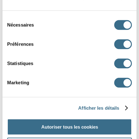
Sélection
Nécessaires
du
consentement
Préférences
Statistiques
sapin
bonnet
Bonhomme de neige
bougie
couronne
boule
renne
Père Noël
Marketing
DONE!
Afficher les détails
Autoriser tous les cookies