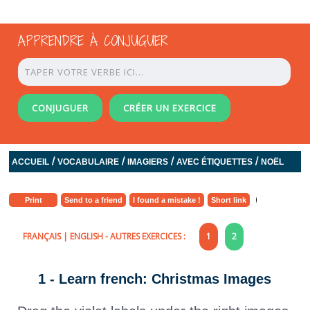
APPRENDRE À CONJUGUER
CONJUGUER
CRÉER UN EXERCICE
/
/
/
/
ACCUEIL
VOCABULAIRE
IMAGIERS
AVEC ÉTIQUETTES
NOËL
Print
Send to a friend
I found a mistake !
Short link
FRANÇAIS
|
ENGLISH
- AUTRES EXERCICES :
1
2
1 - Learn french: Christmas Images