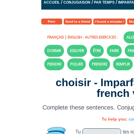
/
/
/
ACCUEIL
CONJUGAISON
PAR TEMPS
IMPARFAI
(PAR VERBE)
Print
Send to a friend
I found a mistake !
Sho
FRANÇAIS
|
ENGLISH
- AUTRES EXERCICES :
ALL
DORMIR
ESSUYER
ÊTRE
FAIRE
FIN
PEINDRE
PIQUER
PRENDRE
REMPLIR
choisir - Imparfa
french 
Complete these sentences. Conjuga
To help you:
con
Tu
tes r