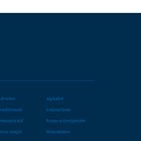
dverbes
Alphabet
onditionnel
Conjonctions
émonstratif
Forme active/passive
utur simple
Homonymes