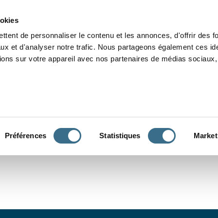
Grammaire
Orthographe
Dictée
Lecture
Vocabulaire
Divers
Par
ookies
ttent de personnaliser le contenu et les annonces, d'offrir des f
ux et d'analyser notre trafic. Nous partageons également ces ide
tions sur votre appareil avec nos partenaires de médias sociaux, 
CONJUGUER
Préférences
Statistiques
Market