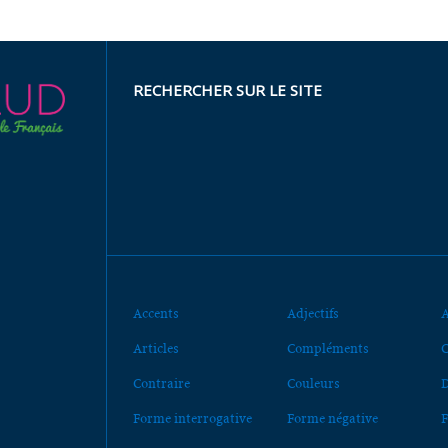
RECHERCHER SUR LE SITE
Accents
Adjectifs
A
Articles
Compléments
C
Contraire
Couleurs
D
Forme interrogative
Forme négative
F