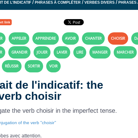
/
/
/
T DE L'INDICATIF
PHRASES À COMPLÉTER
VERBES DIVERS
PHRASES 
rt link
ER
APPELER
APPRENDRE
AVOIR
CHANTER
CHOISIR
D
IR
GRANDIR
JOUER
LAVER
LIRE
MANGER
MARCHER
RÉUSSIR
SORTIR
VOIR
it de l'indicatif: the
verb choisir
te the verb choisir in the imperfect tense.
jugation of the verb "choisir"
obes avec attention.