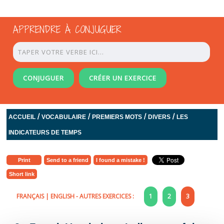
APPRENDRE À CONJUGUER
CONJUGUER
CRÉER UN EXERCICE
/
/
/
/
ACCUEIL
VOCABULAIRE
PREMIERS MOTS
DIVERS
LES
INDICATEURS DE TEMPS
Print
Send to a friend
I found a mistake !
Short link
FRANÇAIS
|
ENGLISH
- AUTRES EXERCICES :
1
2
3