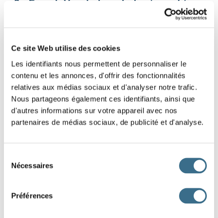
3 - French Vocabulary: Indicators of time
Put these time indicators in the right order
(click and drag the words)
Ce site Web utilise des cookies
Les identifiants nous permettent de personnaliser le
contenu et les annonces, d'offrir des fonctionnalités
en ce moment
après demain
dans trois semaines
relatives aux médias sociaux et d'analyser notre trafic.
Nous partageons également ces identifiants, ainsi que
Autrefois
il y a cinq jours
l'année prochaine
d'autres informations sur votre appareil avec nos
partenaires de médias sociaux, de publicité et d'analyse.
avant-hier
Sélection
DONE!
Nécessaires
du
consentement
Préférences