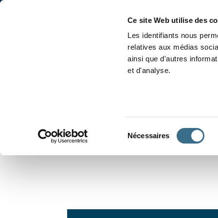
Accueil
Conjugaison
Ce site Web utilise des c
Les identifiants nous perme
relatives aux médias socia
ainsi que d'autres informa
et d'analyse.
APPRENDRE À CONJUGUER
Sélection
Nécessaires
du
consentement