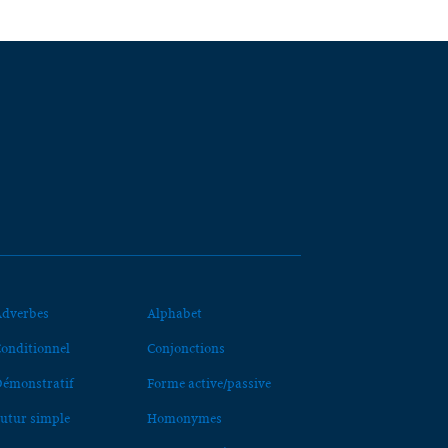
dverbes
Alphabet
onditionnel
Conjonctions
émonstratif
Forme active/passive
utur simple
Homonymes