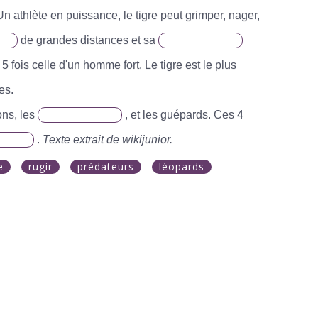
 Un athlète en puissance, le tigre peut grimper, nager,
de grandes distances et sa
5 fois celle d'un homme fort. Le tigre est le plus
es.
ons, les
, et les guépards. Ces 4
.
Texte extrait de wikijunior.
e
rugir
prédateurs
léopards