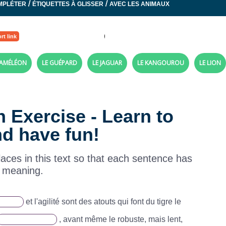
/
/
MPLÉTER
ÉTIQUETTES À GLISSER
AVEC LES ANIMAUX
rt link
CAMÉLÉON
LE GUÉPARD
LE JAGUAR
LE KANGOUROU
LE LION
h Exercise - Learn to
nd have fun!
places in this text so that each sentence has
 meaning.
et l'agilité sont des atouts qui font du tigre le
, avant même le robuste, mais lent,