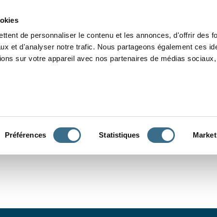
Grammaire
Orthographe
Dictée
Lecture
Vocabulaire
Divers
Par
ookies
ttent de personnaliser le contenu et les annonces, d'offrir des f
ux et d'analyser notre trafic. Nous partageons également ces ide
tions sur votre appareil avec nos partenaires de médias sociaux, 
CONJUGUER
Préférences
Statistiques
Market