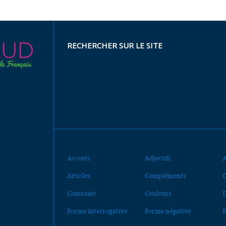
RECHERCHER SUR LE SITE
Accents
Adjectifs
A
Articles
Compléments
C
Contraire
Couleurs
D
Forme interrogative
Forme négative
F