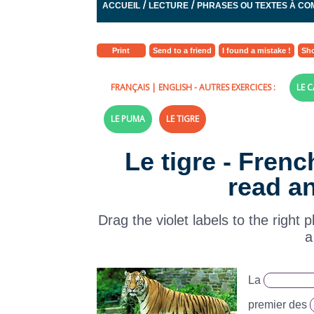
/
/
ACCUEIL
LECTURE
PHRASES OU TEXTES À CO
Print
Send to a friend
I found a mistake !
Sho
FRANÇAIS
|
ENGLISH
- AUTRES EXERCICES :
LE 
LE PUMA
LE TIGRE
Le tigre - Frenc
read a
Drag the violet labels to the right 
a
La
premier des