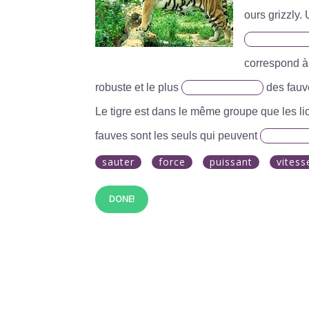
ours grizzly.
correspond à 
robuste et le plus
des fauv
Le tigre est dans le même groupe que les li
fauves sont les seuls qui peuvent
sauter
force
puissant
vitess
DONE!