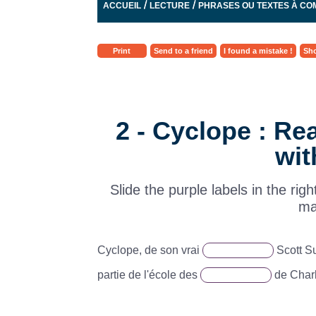
/
/
ACCUEIL
LECTURE
PHRASES OU TEXTES À CO
Print
Send to a friend
I found a mistake !
Sho
2 - Cyclope : R
wit
Slide the purple labels in the rig
ma
Cyclope, de son vrai
Scott S
partie de l'école des
de Charl