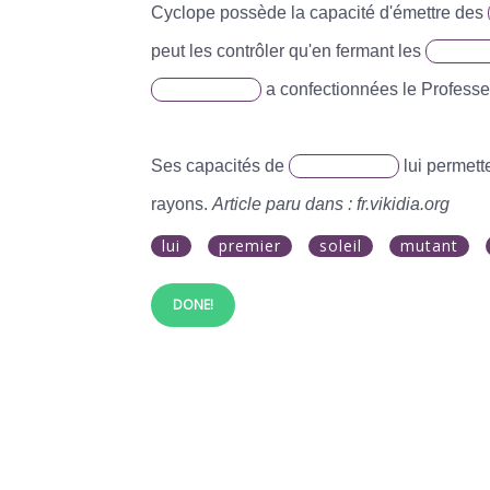
Cyclope possède la capacité d'émettre des
peut les contrôler qu'en fermant les
a confectionnées le Professe
Ses capacités de
lui permett
rayons.
Article paru dans : fr.vikidia.org
lui
premier
soleil
mutant
DONE!