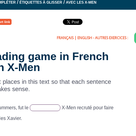
/
/
MPLÉTER
ÉTIQUETTES À GLISSER
AVEC LES X-MEN
rt link
FRANÇAIS
|
ENGLISH
- AUTRES EXERCICES :
eading game in French
h X-Men
ht places in this text so that each sentence
kes sense.
ummers, fut le
X-Men recruté pour faire
es Xavier.