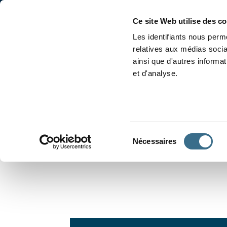
Accueil
Conjugaison
Ce site Web utilise des c
Les identifiants nous perme
relatives aux médias socia
ainsi que d'autres informa
et d'analyse.
APPRENDRE À CONJUGUER
Sélection
Nécessaires
du
consentement