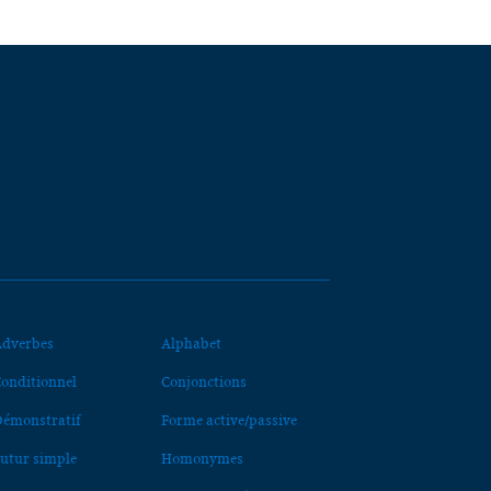
dverbes
Alphabet
onditionnel
Conjonctions
émonstratif
Forme active/passive
utur simple
Homonymes