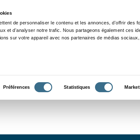
Grammaire
Orthographe
Dictée
Lecture
Vocabulaire
Divers
Par
ookies
ttent de personnaliser le contenu et les annonces, d'offrir des f
ux et d'analyser notre trafic. Nous partageons également ces ide
tions sur votre appareil avec nos partenaires de médias sociaux, 
CONJUGUER
Préférences
Statistiques
Market