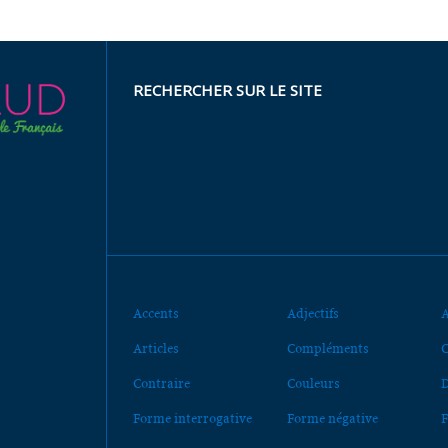
RECHERCHER SUR LE SITE
Accents
Adjectifs
A
Articles
Compléments
C
Contraire
Couleurs
D
Forme interrogative
Forme négative
F