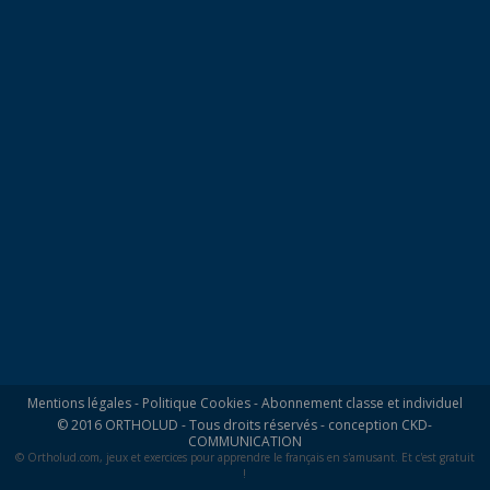
Mentions légales
-
Politique Cookies
-
Abonnement classe et individuel
© 2016 ORTHOLUD - Tous droits réservés - conception
CKD-
COMMUNICATION
© Ortholud.com, jeux et exercices pour apprendre le français en s'amusant. Et c'est gratuit
!