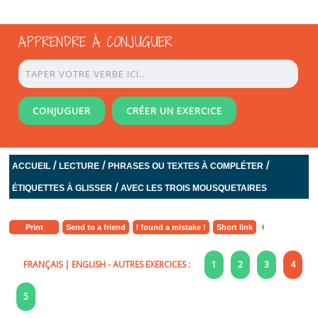
APPRENDRE À CONJUGUER
CONJUGUER
CRÉER UN EXERCICE
/
/
/
ACCUEIL
LECTURE
PHRASES OU TEXTES À COMPLÉTER
/
ÉTIQUETTES À GLISSER
AVEC LES TROIS MOUSQUETAIRES
Print
Send to a friend
I found a mistake !
Short link
FRANÇAIS
|
ENGLISH
- AUTRES EXERCICES :
1
2
3
4
5