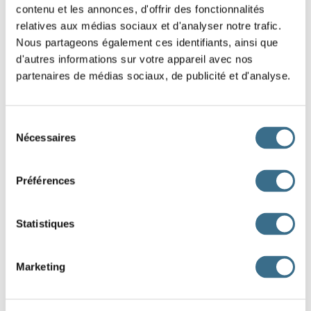
D’Artagnan l’
un jour qu’il s’
vers
contenu et les annonces, d'offrir des fonctionnalités
relatives aux médias sociaux et d'analyser notre trafic.
l’église Saint-Leu, et le
instinctivement : il
Nous partageons également ces identifiants, ainsi que
d'autres informations sur votre appareil avec nos
au lieu saint après avoir relevé sa moustache et
partenaires de médias sociaux, de publicité et d'analyse.
allongé sa royale, ce qui
toujours de sa part les
intentions les plus conquérantes. Comme d’Artagnan
Sélection
Nécessaires
du
prenait quelques précautions pour se
, Porthos
consentement
crut n’avoir pas été vu. D’Artagnan entra derrière lui.
Préférences
Porthos alla
au côté d’un pilier ; d’Artagnan,
Statistiques
toujours inaperçu,
de l’autre.
Les trois
mousquetaires d'Alexandre Dumas
Marketing
s’appuya
était
dissimuler
aperçut