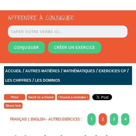
APPRENDRE À CONJUGUER
CONJUGUER
CRÉER UN EXERCICE
/
/
/
/
ACCUEIL
AUTRES MATIÈRES
MATHÉMATIQUES
EXERCICES CP
/
LES CHIFFRES
LES DOMINOS
Print
Send to a friend
I found a mistake !
Short link
FRANÇAIS
|
ENGLISH
- AUTRES EXERCICES :
1
2
3
4