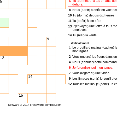
Tu (permettre) à tes enfants de 
6
5
dehors.
8
Nous (partir) bientôt en vacanc
10
Tu (dormir) depuis dix heures.
11
Tu (obéir) à ton père.
J’(envoyer) une lettre à tous m
13
employés.
14
Tu (nier) la vérité !
9
15
Le poulet (cuire) dans le four.
Verticalement
Le brouillard matinal (cacher) l
1
montagnes.
2
Vous (mettre) les fleurs dans un
12
4
Nous (annuler) notre command
6
Je (prendre) tout mon temps.
7
Vous (regarder) une vidéo.
14
9
Les limaces (sortir) lorsqu'il pleu
12
Tous les matins, je (boire) un ca
15
Software © 2014
crossword-compiler.com