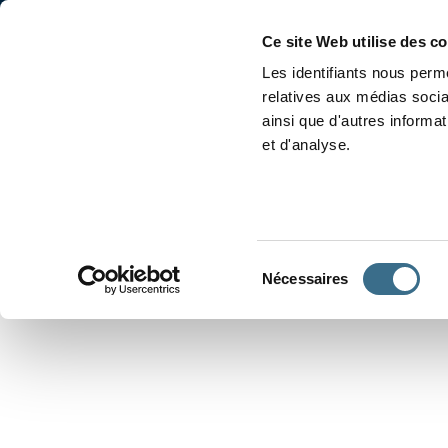
Accueil
Conjugaison
Ce site Web utilise des c
Les identifiants nous perme
relatives aux médias socia
ainsi que d'autres informa
et d'analyse.
APPRENDRE À CONJUGUER
Sélection
Nécessaires
du
consentement