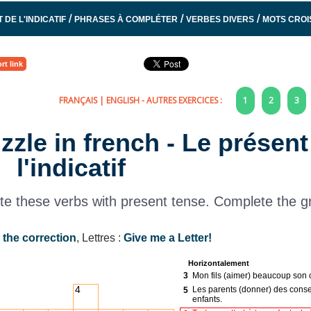
/
/
/
 DE L'INDICATIF
PHRASES À COMPLÉTER
VERBES DIVERS
MOTS CROIS
rt link
FRANÇAIS
|
ENGLISH
- AUTRES EXERCICES :
1
2
3
zle in french - Le présent
l'indicatif
e these verbs with present tense. Complete the gr
 the correction
, Lettres :
Give me a Letter!
Horizontalement
3
Mon fils (aimer) beaucoup son 
4
Les parents (donner) des consei
5
enfants.