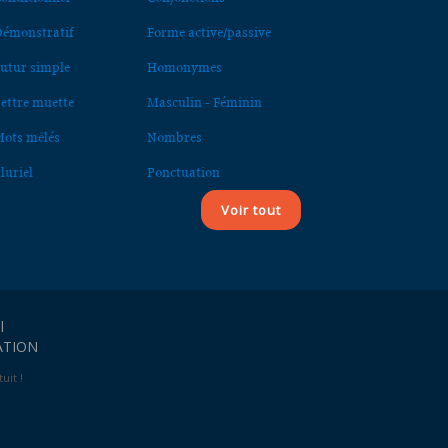
émonstratif
Forme active/passive
utur simple
Homonymes
ettre muette
Masculin - Féminin
ots mêlés
Nombres
luriel
Ponctuation
Voir tout
l
ATION
uit !