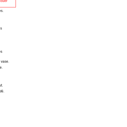
jouer
es.
es
es
 vase.
e.
t.
fé.