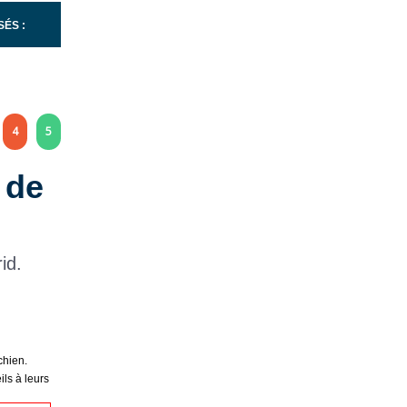
ÉS :
4
5
 de
id.
chien.
ls à leurs