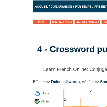
/
/
/
ACCUEIL
CONJUGAISON
PAR TEMPS
PRÉSENT
TOUS LES VERBES
Print
Send to a friend
I found a mistake !
Sho
4 - Crossword puz
Learn French Online: Conjugat
Effacer =>
Delete all words
, Vérifier =>
See
1
2
Effacer
3
Vérifier