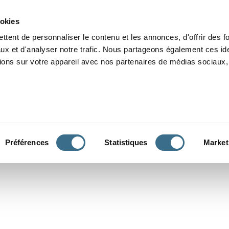
Grammaire
Orthographe
Dictée
Lecture
Vocabulaire
Divers
Par
ookies
ttent de personnaliser le contenu et les annonces, d'offrir des f
ux et d'analyser notre trafic. Nous partageons également ces ide
tions sur votre appareil avec nos partenaires de médias sociaux, 
CONJUGUER
Préférences
Statistiques
Market