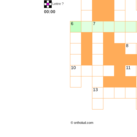
Lettre ?
00:00
6
7
8
10
11
13
© ortholud.com