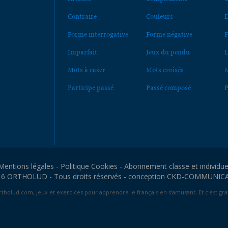
Contraire
Couleurs
D
Forme interrogative
Forme négative
F
Imparfait
Jeux du pendu
L
Mots à caser
Mots croisés
M
Participe passé
Passé composé
P
Mentions légales
-
Politique Cookies
-
Abonnement classe et individue
6 ORTHOLUD - Tous droits réservés - conception
CKD-COMMUNIC
tholud.com, jeux et exercices pour apprendre le français en s'amusant. Et c'est grat