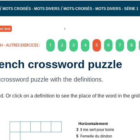
/
/
MOTS CROISÉS - MOTS DIVERS
MOTS-CROISÉS - MOTS DIVERS - SÉRIE 1
rt link
SH
- AUTRES EXERCICES :
1
2
3
4
5
6
7
8
rench crossword puzzle
crossword puzzle with the definitions.
ed. Or click on a definition to see the place of the word in the grid
Horizontalement
3
Il me sert pour boire
5
Femelle du dindon