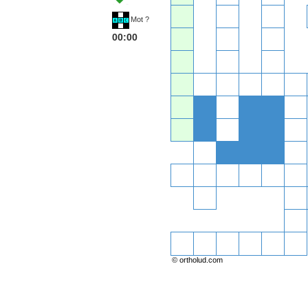
Mot ?
00:00
© ortholud.com