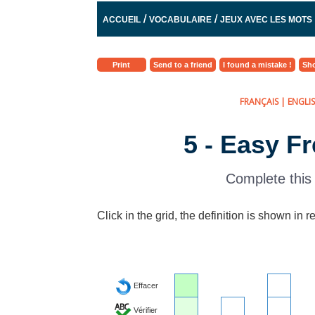
/
/
ACCUEIL
VOCABULAIRE
JEUX AVEC LES MOTS
Print
Send to a friend
I found a mistake !
Sho
FRANÇAIS
|
ENGLI
5 - Easy F
Complete this 
Click in the grid, the definition is shown in r
Effacer
Vérifier