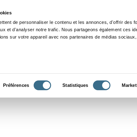
Grammaire
Orthographe
Dictée
Lecture
Vocabulaire
Divers
Par
ookies
ttent de personnaliser le contenu et les annonces, d'offrir des f
ux et d'analyser notre trafic. Nous partageons également ces ide
tions sur votre appareil avec nos partenaires de médias sociaux, 
CONJUGUER
Préférences
Statistiques
Market