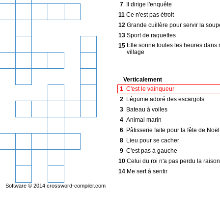
7
Il dirige l'enquête
11
Ce n'est pas étroit
12
Grande cuillère pour servir la soup
13
Sport de raquettes
Elle sonne toutes les heures dans
15
village
Verticalement
1
C'est le vainqueur
2
Légume adoré des escargots
3
Bateau à voiles
4
Animal marin
6
Pâtisserie faite pour la fête de Noël
8
Lieu pour se cacher
9
C'est pas à gauche
10
Celui du roi n'a pas perdu la raison
14
Me sert à sentir
Software © 2014
crossword-compiler.com