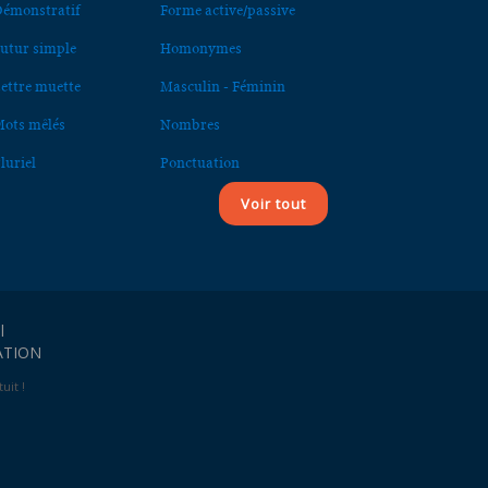
émonstratif
Forme active/passive
utur simple
Homonymes
ettre muette
Masculin - Féminin
ots mêlés
Nombres
luriel
Ponctuation
Voir tout
l
ATION
uit !