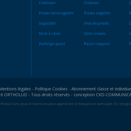
Contraire
Couleurs
D
Forme interrogative
Forme négative
F
Imparfait
Jeux du pendu
L
Mots à caser
Mots croisés
M
Participe passé
Passé composé
P
Mentions légales
-
Politique Cookies
-
Abonnement classe et individue
6 ORTHOLUD - Tous droits réservés - conception
CKD-COMMUNIC
tholud.com, jeux et exercices pour apprendre le français en s'amusant. Et c'est grat