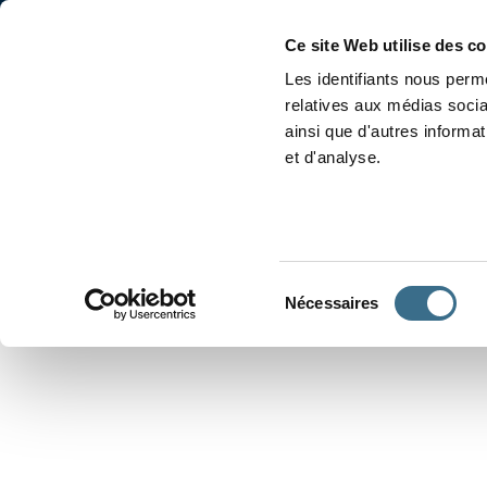
Accueil
Conjugaison
Ce site Web utilise des c
Les identifiants nous perme
relatives aux médias socia
ainsi que d'autres informa
et d'analyse.
APPRENDRE À CONJUGUER
Sélection
Nécessaires
du
consentement