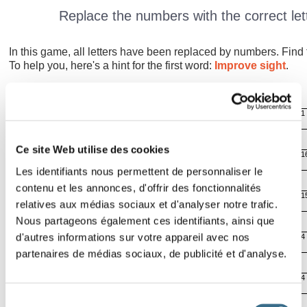
Replace the numbers with the correct lett
In this game, all letters have been replaced by numbers. Find 
To help you, here's a hint for the first word:
Improve sight
.
14
22
2
1
Effacer
Lettre ?
Ce site Web utilise des cookies
10
16
24
1
Solution
Les identifiants nous permettent de personnaliser le
00:05
contenu et les annonces, d'offrir des fonctionnalités
22
2
21
1
relatives aux médias sociaux et d'analyser notre trafic.
Nous partageons également ces identifiants, ainsi que
d'autres informations sur votre appareil avec nos
13
16
11
4
T
partenaires de médias sociaux, de publicité et d'analyse.
20
1
24
4
Sélection