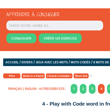
APPRENDRE À CONJUGUER
CONJUGUER
CRÉER UN EXERCICE
/
/
/
/
ACCUEIL
DIVERS
JEUX AVEC LES MOTS
MOTS CODÉS
8 MOTS DE
Print
Send to a friend
I found a mistake !
Short link
FRANÇAIS
|
ENGLISH
- AUTRES EXERCICES :
1
2
3
4
4 - Play with Code word in fr