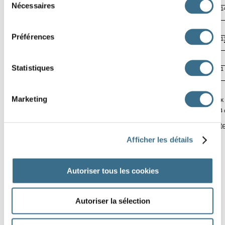
Nécessaires
du
2
4
11
1
consentement
Préférences
6
22
14
1
Statistiques
4
11
17
1
Marketing
A
B
C
D
E
F
G
H
I
J
K
Software © 2014
Click on a square, then use your keyboard, or click on the let
Afficher les détails
Autoriser tous les cookies
Autoriser la sélection