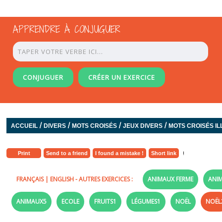
APPRENDRE À CONJUGUER
CONJUGUER
CRÉER UN EXERCICE
/
/
/
/
ACCUEIL
DIVERS
MOTS CROISÉS
JEUX DIVERS
MOTS CROISÉS I
Print
Send to a friend
I found a mistake !
Short link
FRANÇAIS
|
ENGLISH
- AUTRES EXERCICES :
ANIMAUX FERME
ANI
ANIMAUX5
ECOLE
FRUITS1
LÉGUMES1
NOËL
NOËL