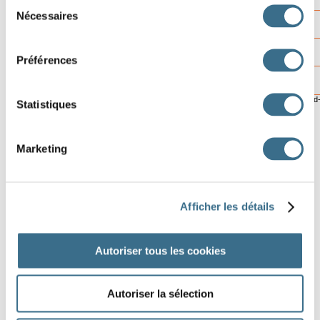
Sélection
Nécessaires
10
du
consentement
Préférences
11
© ortholud.com
Software © 2014
crossword-
Statistiques
Marketing
Afficher les détails
Autoriser tous les cookies
Autoriser la sélection