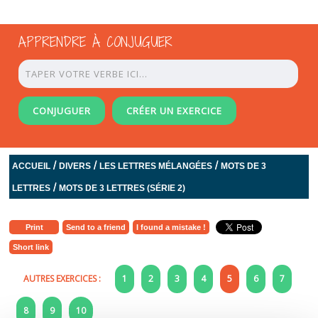
APPRENDRE À CONJUGUER
CONJUGUER
CRÉER UN EXERCICE
/
/
/
ACCUEIL
DIVERS
LES LETTRES MÉLANGÉES
MOTS DE 3
/
LETTRES
MOTS DE 3 LETTRES (SÉRIE 2)
Print
Send to a friend
I found a mistake !
Short link
AUTRES EXERCICES :
1
2
3
4
5
6
7
8
9
10