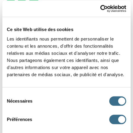
5 - Lettres mélangées : Mot de 3 lettres
Replace dans le bon ordre les lettres de ce
Ce site Web utilise des cookies
mot.
Les identifiants nous permettent de personnaliser le
contenu et les annonces, d'offrir des fonctionnalités
Indice : Direction
relatives aux médias sociaux et d'analyser notre trafic.
Nous partageons également ces identifiants, ainsi que
U
D
S
d'autres informations sur votre appareil avec nos
partenaires de médias sociaux, de publicité et d'analyse.
DONE!
Sélection
Nécessaires
du
consentement
Préférences