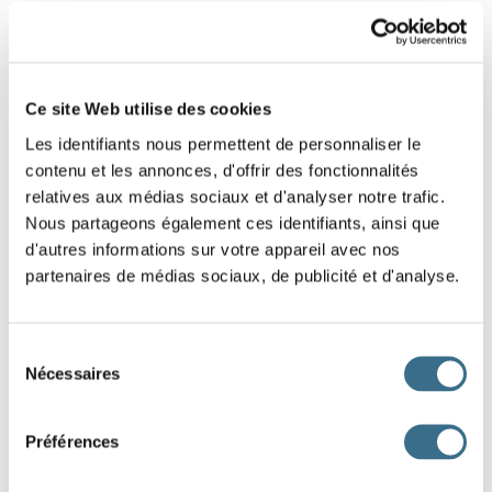
10 - Lettres mélangées : Mot de 4 lettres
Replace les lettres de ce mot dans le bon
Ce site Web utilise des cookies
ordre.
Les identifiants nous permettent de personnaliser le
Indice : Couleur
contenu et les annonces, d'offrir des fonctionnalités
relatives aux médias sociaux et d'analyser notre trafic.
G
R
S
I
Nous partageons également ces identifiants, ainsi que
d'autres informations sur votre appareil avec nos
partenaires de médias sociaux, de publicité et d'analyse.
DONE!
Sélection
Nécessaires
du
consentement
Préférences