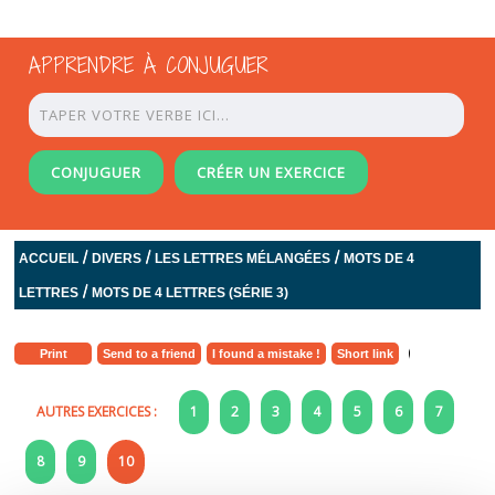
APPRENDRE À CONJUGUER
CONJUGUER
CRÉER UN EXERCICE
/
/
/
ACCUEIL
DIVERS
LES LETTRES MÉLANGÉES
MOTS DE 4
/
LETTRES
MOTS DE 4 LETTRES (SÉRIE 3)
Print
Send to a friend
I found a mistake !
Short link
AUTRES EXERCICES :
1
2
3
4
5
6
7
8
9
10