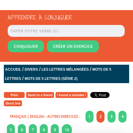
APPRENDRE À CONJUGUER
CONJUGUER
CRÉER UN EXERCICE
/
/
/
ACCUEIL
DIVERS
LES LETTRES MÉLANGÉES
MOTS DE 5
/
LETTRES
MOTS DE 5 LETTRES (SÉRIE 2)
Print
Send to a friend
I found a mistake !
Short link
FRANÇAIS
|
ENGLISH
- AUTRES EXERCICES :
1
2
3
4
5
6
7
8
9
10