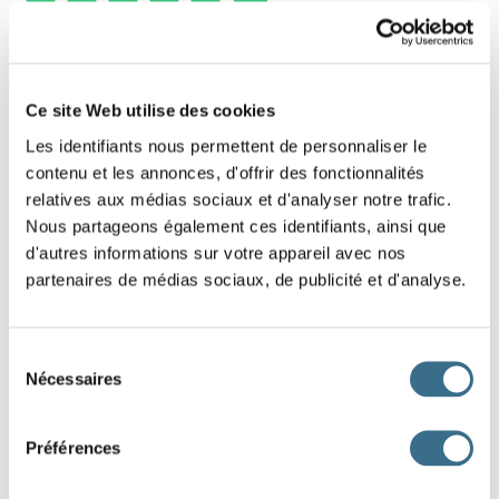
2 - Learn french: Find the word - Word of 5
letters
Ce site Web utilise des cookies
Les identifiants nous permettent de personnaliser le
Put the letters on the right order (drags the
contenu et les annonces, d'offrir des fonctionnalités
letters)
relatives aux médias sociaux et d'analyser notre trafic.
Hint: De photos ou de timbres
Nous partageons également ces identifiants, ainsi que
d'autres informations sur votre appareil avec nos
partenaires de médias sociaux, de publicité et d'analyse.
U
L
M
B
A
DONE!
Sélection
Nécessaires
du
consentement
Préférences