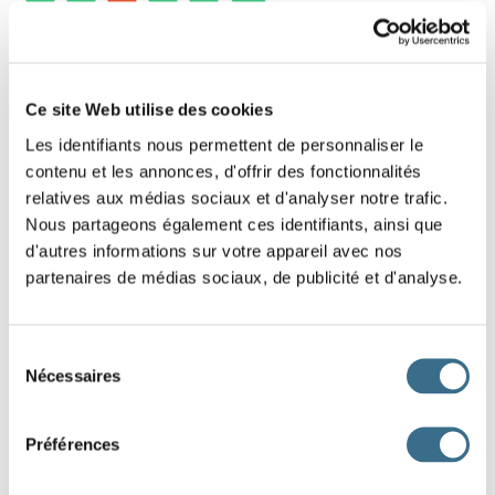
7 - Learn french: Find the word - Word of 5
letters
Ce site Web utilise des cookies
Les identifiants nous permettent de personnaliser le
Put the letters on the right order (drags the
contenu et les annonces, d'offrir des fonctionnalités
letters)
relatives aux médias sociaux et d'analyser notre trafic.
Hint: Sucré
Nous partageons également ces identifiants, ainsi que
d'autres informations sur votre appareil avec nos
partenaires de médias sociaux, de publicité et d'analyse.
P
S
R
O
I
DONE!
Sélection
Nécessaires
du
consentement
Préférences