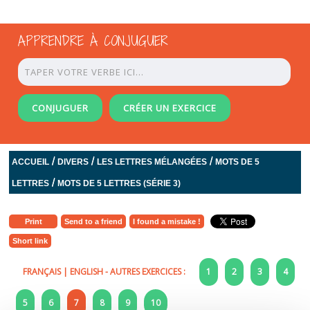
APPRENDRE À CONJUGUER
CONJUGUER
CRÉER UN EXERCICE
/
/
/
ACCUEIL
DIVERS
LES LETTRES MÉLANGÉES
MOTS DE 5
/
LETTRES
MOTS DE 5 LETTRES (SÉRIE 3)
Print
Send to a friend
I found a mistake !
Short link
FRANÇAIS
|
ENGLISH
- AUTRES EXERCICES :
1
2
3
4
5
6
7
8
9
10