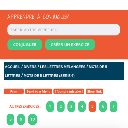
APPRENDRE À CONJUGUER
CONJUGUER
CRÉER UN EXERCICE
/
/
/
ACCUEIL
DIVERS
LES LETTRES MÉLANGÉES
MOTS DE 5
/
LETTRES
MOTS DE 5 LETTRES (SÉRIE 6)
Print
Send to a friend
I found a mistake !
Short link
AUTRES EXERCICES :
1
2
3
4
5
6
7
8
9
10