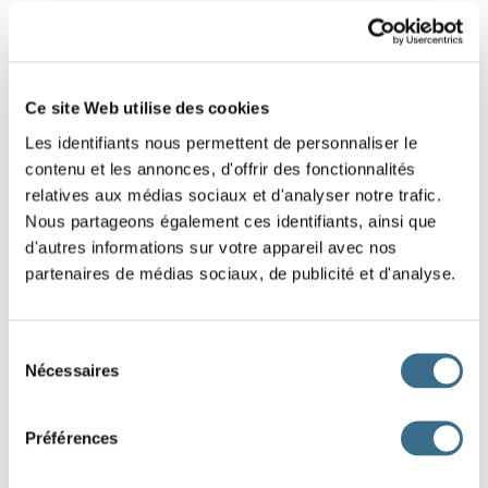
5 - Lettres mélangées : Mot de 5 lettres
Replace dans le bon ordre les lettres de ce
Ce site Web utilise des cookies
mot.
Les identifiants nous permettent de personnaliser le
Indice : Délire
contenu et les annonces, d'offrir des fonctionnalités
relatives aux médias sociaux et d'analyser notre trafic.
L
O
E
F
I
Nous partageons également ces identifiants, ainsi que
d'autres informations sur votre appareil avec nos
partenaires de médias sociaux, de publicité et d'analyse.
DONE!
Sélection
Nécessaires
du
consentement
Préférences