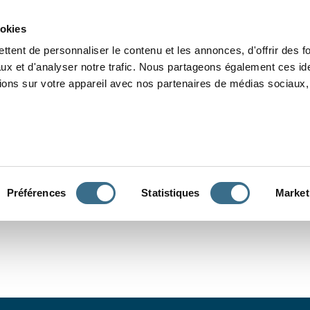
Grammaire
Orthographe
Dictée
Lecture
Vocabulaire
Divers
Par
ookies
ttent de personnaliser le contenu et les annonces, d'offrir des f
ux et d'analyser notre trafic. Nous partageons également ces ide
tions sur votre appareil avec nos partenaires de médias sociaux, 
CONJUGUER
Préférences
Statistiques
Market