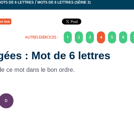
/
OTS DE 6 LETTRES
MOTS DE 6 LETTRES (SÉRIE 3)
rt link
AUTRES EXERCICES :
1
2
3
4
5
6
gées : Mot de 6 lettres
 de ce mot dans le bon ordre.
D