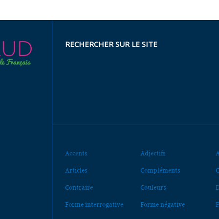
RECHERCHER SUR LE SITE
Accents
Adjectifs
A
Articles
Compléments
C
Contraire
Couleurs
D
Forme interrogative
Forme négative
F