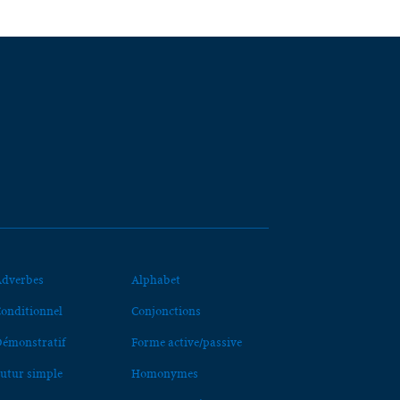
dverbes
Alphabet
onditionnel
Conjonctions
émonstratif
Forme active/passive
utur simple
Homonymes