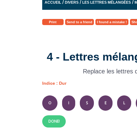
/
/
/
ACCUEIL
DIVERS
LES LETTRES MÉLANGÉES
M
Print
Send to a friend
I found a mistake !
Sho
4 - Lettres mélan
Replace les lettres
Indice : Dur
O
I
S
E
L
DONE!