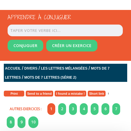
APPRENDRE À CONJUGUER
CONJUGUER
CRÉER UN EXERCICE
/
/
/
ACCUEIL
DIVERS
LES LETTRES MÉLANGÉES
MOTS DE 7
/
LETTRES
MOTS DE 7 LETTRES (SÉRIE 2)
Print
Send to a friend
I found a mistake !
Short link
AUTRES EXERCICES :
1
2
3
4
5
6
7
8
9
10