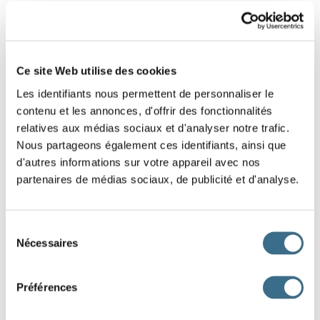
1 - Lettres mélangées : Mot de 7 lettres
Replace les lettres de ce mot dans le bon
Ce site Web utilise des cookies
ordre.
Les identifiants nous permettent de personnaliser le
Indice : Carnet
contenu et les annonces, d'offrir des fonctionnalités
relatives aux médias sociaux et d'analyser notre trafic.
P
E
C
N
A
L
I
Nous partageons également ces identifiants, ainsi que
d'autres informations sur votre appareil avec nos
partenaires de médias sociaux, de publicité et d'analyse.
DONE!
Sélection
Nécessaires
du
consentement
Préférences