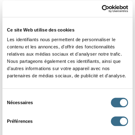
1 - Lettres mélangées : Mot de 8 lettres
Replace les lettres de ce mot dans le bon
Ce site Web utilise des cookies
ordre.
Les identifiants nous permettent de personnaliser le
Indice : À déplacer
contenu et les annonces, d'offrir des fonctionnalités
relatives aux médias sociaux et d'analyser notre trafic.
A
L
B
O
V
M
E
I
Nous partageons également ces identifiants, ainsi que
d'autres informations sur votre appareil avec nos
partenaires de médias sociaux, de publicité et d'analyse.
DONE!
Sélection
Nécessaires
du
consentement
Préférences