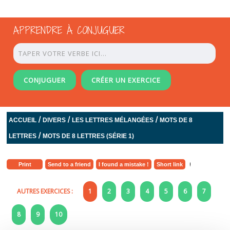
APPRENDRE À CONJUGUER
CONJUGUER
CRÉER UN EXERCICE
/
/
/
ACCUEIL
DIVERS
LES LETTRES MÉLANGÉES
MOTS DE 8
/
LETTRES
MOTS DE 8 LETTRES (SÉRIE 1)
Print
Send to a friend
I found a mistake !
Short link
AUTRES EXERCICES :
1
2
3
4
5
6
7
8
9
10