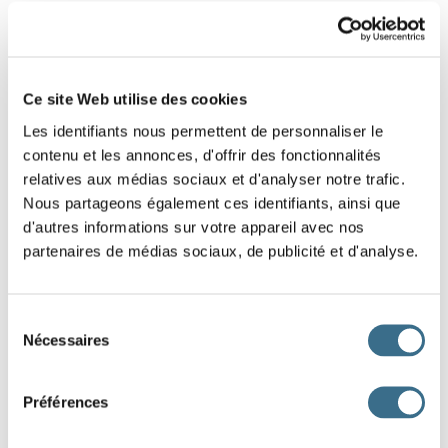
9 - Lettres mélangées : Mot de 8 lettres
Replace les lettres de ce mot dans le bon
Ce site Web utilise des cookies
ordre.
Les identifiants nous permettent de personnaliser le
Indice : Fleur
contenu et les annonces, d'offrir des fonctionnalités
relatives aux médias sociaux et d'analyser notre trafic.
N
E
A
T
I
H
J
C
Nous partageons également ces identifiants, ainsi que
d'autres informations sur votre appareil avec nos
partenaires de médias sociaux, de publicité et d'analyse.
DONE!
Sélection
Nécessaires
du
consentement
Préférences