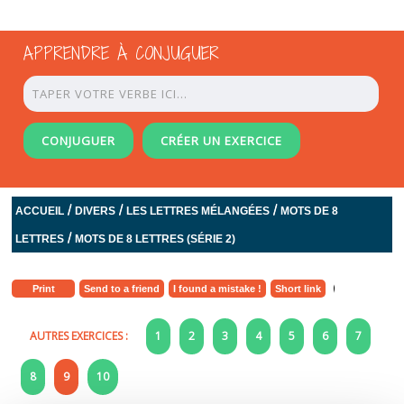
APPRENDRE À CONJUGUER
CONJUGUER
CRÉER UN EXERCICE
/
/
/
ACCUEIL
DIVERS
LES LETTRES MÉLANGÉES
MOTS DE 8
/
LETTRES
MOTS DE 8 LETTRES (SÉRIE 2)
Print
Send to a friend
I found a mistake !
Short link
AUTRES EXERCICES :
1
2
3
4
5
6
7
8
9
10