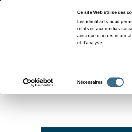
Accueil
Conjugaison
Ce site Web utilise des c
Les identifiants nous perme
relatives aux médias socia
ainsi que d'autres informa
et d'analyse.
APPRENDRE À CONJUGUER
Sélection
Nécessaires
du
consentement