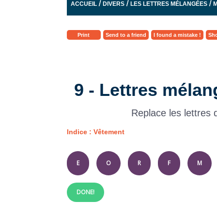
/
/
/
ACCUEIL
DIVERS
LES LETTRES MÉLANGÉES
M
Print
Send to a friend
I found a mistake !
Sho
9 - Lettres mélan
Replace les lettres
Indice : Vêtement
E
O
R
F
M
DONE!