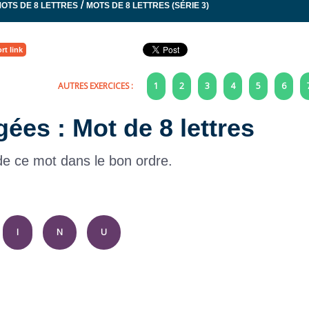
/
OTS DE 8 LETTRES
MOTS DE 8 LETTRES (SÉRIE 3)
rt link
AUTRES EXERCICES :
1
2
3
4
5
6
gées : Mot de 8 lettres
 de ce mot dans le bon ordre.
I
N
U