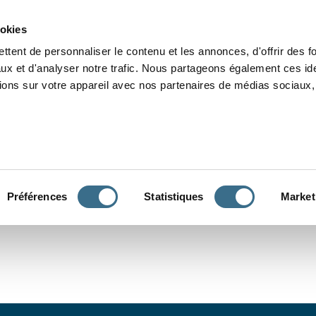
Grammaire
Orthographe
Dictée
Lecture
Vocabulaire
Divers
Par
ookies
ttent de personnaliser le contenu et les annonces, d'offrir des f
ux et d'analyser notre trafic. Nous partageons également ces ide
tions sur votre appareil avec nos partenaires de médias sociaux, 
CONJUGUER
Préférences
Statistiques
Market