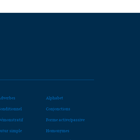
dverbes
Alphabet
onditionnel
Conjonctions
émonstratif
Forme active/passive
utur simple
Homonymes