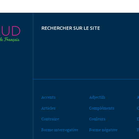
RECHERCHER SUR LE SITE
Accents
Adjectifs
A
Articles
Compléments
C
Contraire
Couleurs
D
Forme interrogative
Forme négative
F