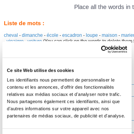
Place all the words in th
Liste de mots :
cheval
-
dimanche
-
école
-
escadron
-
loupe
-
maison
-
marie
-
vinaigre
-
voiture
(You can click on the words to delete them fr
Effacer
Ce site Web utilise des cookies
Vérifier
Les identifiants nous permettent de personnaliser le
contenu et les annonces, d'offrir des fonctionnalités
Lettre
C
relatives aux médias sociaux et d'analyser notre trafic.
Nous partageons également ces identifiants, ainsi que
d'autres informations sur votre appareil avec nos
partenaires de médias sociaux, de publicité et d'analyse.