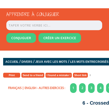
APPRENDRE À CONJUGUER
CONJUGUER
CRÉER UN EXERCICE
/
/
/
ACCUEIL
DIVERS
JEUX AVEC LES MOTS
LES MOTS ENTRECROISÉS
Print
Send to a friend
I found a mistake !
Short link
FRANÇAIS
|
ENGLISH
- AUTRES EXERCICES :
1
2
3
4
6 - Crosse