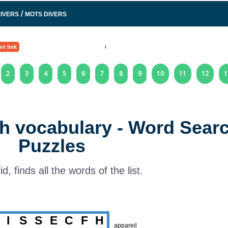
/
IVERS
MOTS DIVERS
rt link
2
3
4
5
6
7
8
9
10
11
12
1
ch vocabulary - Word Sear
Puzzles
rid, finds all the words of the list.
I
S
S
E
C
F
H
appareil