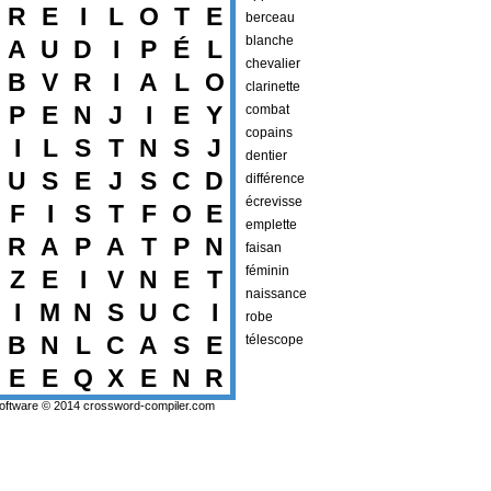
R
E
I
L
O
T
E
berceau
blanche
A
U
D
I
P
É
L
chevalier
B
V
R
I
A
L
O
clarinette
P
E
N
J
I
E
Y
combat
copains
I
L
S
T
N
S
J
dentier
U
S
E
J
S
C
D
différence
écrevisse
F
I
S
T
F
O
E
emplette
R
A
P
A
T
P
N
faisan
féminin
Z
E
I
V
N
E
T
naissance
I
M
N
S
U
C
I
robe
B
N
L
C
A
S
E
télescope
E
E
Q
X
E
N
R
oftware © 2014
crossword-compiler.com