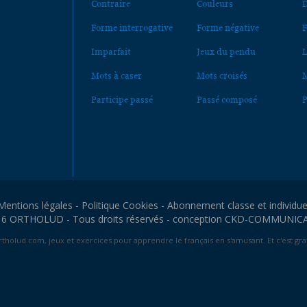
Contraire
Couleurs
D
Forme interrogative
Forme négative
F
Imparfait
Jeux du pendu
L
Mots à caser
Mots croisés
M
Participe passé
Passé composé
P
Mentions légales
-
Politique Cookies
-
Abonnement classe et individue
6 ORTHOLUD - Tous droits réservés - conception
CKD-COMMUNIC
tholud.com, jeux et exercices pour apprendre le français en s'amusant. Et c'est grat