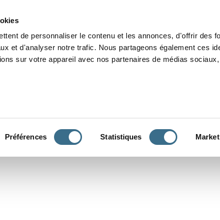
Grammaire
Orthographe
Dictée
Lecture
Vocabulaire
Divers
Par
ookies
ttent de personnaliser le contenu et les annonces, d'offrir des f
ux et d'analyser notre trafic. Nous partageons également ces ide
tions sur votre appareil avec nos partenaires de médias sociaux, 
CONJUGUER
Préférences
Statistiques
Market