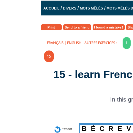
/
/
/
ACCUEIL
DIVERS
MOTS MÊLÉS
MOTS MÊLÉS D
Print
Send to a friend
I found a mistake !
Sho
FRANÇAIS
|
ENGLISH
- AUTRES EXERCICES :
1
15
15 - learn Fren
In this g
B
É
C
R
E
V
Effacer