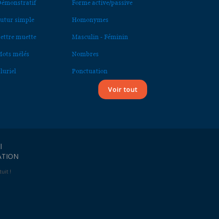
émonstratif
Forme active/passive
utur simple
Homonymes
ettre muette
Masculin - Féminin
ots mêlés
Nombres
luriel
Ponctuation
Voir tout
l
ATION
uit !