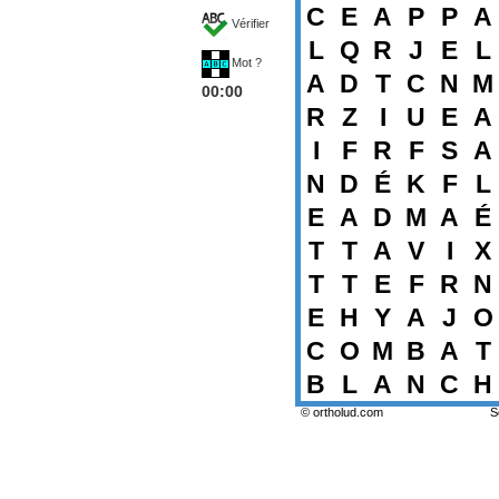
C
E
A
P
P
A
Vérifier
L
Q
R
J
E
L
Mot ?
A
D
T
C
N
M
00:00
R
Z
I
U
E
A
I
F
R
F
S
A
N
D
É
K
F
L
E
A
D
M
A
É
T
T
A
V
I
X
T
T
E
F
R
N
E
H
Y
A
J
O
C
O
M
B
A
T
B
L
A
N
C
H
© ortholud.com
S