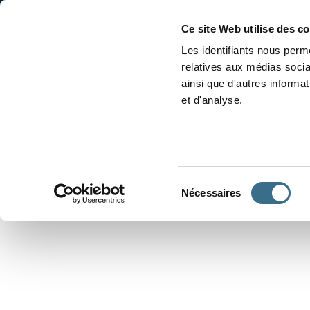
Accueil
Conjugaison
Ce site Web utilise des c
Les identifiants nous perme
relatives aux médias socia
ainsi que d'autres informa
et d'analyse.
APPRENDRE À CONJUGUER
Sélection
Nécessaires
du
consentement