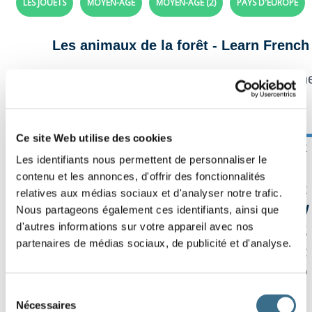
LES JOUETS
MOYEN-ÂGE
MOYEN-ÂGE (2)
PAYS D'EUROPE
Les animaux de la forêt - Learn Frenc
In this grid, finds all t
Ce site Web utilise des cookies
S
A
N
G
L
I
E
R
Effacer
Les identifiants nous permettent de personnaliser le
U
L
W
L
K
B
C
T
Vérifier
contenu et les annonces, d'offrir des fonctionnalités
M
X
C
K
F
Z
S
R
relatives aux médias sociaux et d'analyser notre trafic.
Mot ?
Z
A
H
H
D
W
V
W
Nous partageons également ces identifiants, ainsi que
00:00
d'autres informations sur votre appareil avec nos
B
W
R
S
O
È
L
E
partenaires de médias sociaux, de publicité et d'analyse.
I
H
W
C
I
U
R
R
C
Q
U
L
A
U
E
O
Sélection
H
H
R
S
C
S
N
T
Nécessaires
du