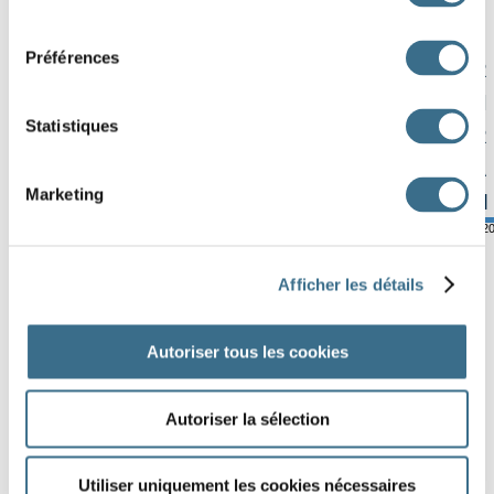
E
G
R
É
M
W
S
I
consentement
X
U
S
C
M
N
P
I
Préférences
O
M
Y
C
C
A
U
R
H
É
R
I
S
S
O
N
Statistiques
U
W
Y
Q
P
A
Z
R
B
R
W
H
J
F
E
A
Marketing
X
T
N
T
H
C
F
M
© ortholud.com
Software © 2
Afficher les détails
Autoriser tous les cookies
Autoriser la sélection
Utiliser uniquement les cookies nécessaires