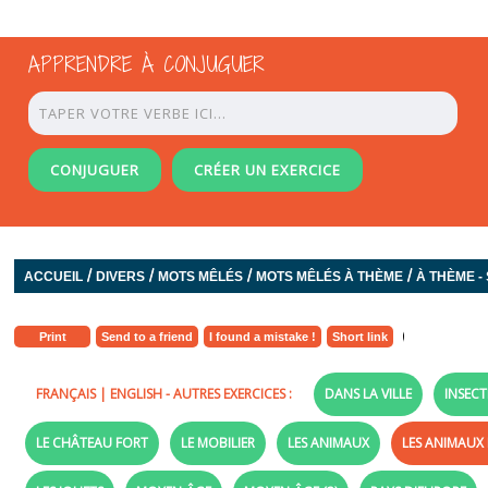
APPRENDRE À CONJUGUER
CONJUGUER
CRÉER UN EXERCICE
/
/
/
/
ACCUEIL
DIVERS
MOTS MÊLÉS
MOTS MÊLÉS À THÈME
À THÈME - 
Print
Send to a friend
I found a mistake !
Short link
FRANÇAIS
|
ENGLISH
- AUTRES EXERCICES :
DANS LA VILLE
INSECT
LE CHÂTEAU FORT
LE MOBILIER
LES ANIMAUX
LES ANIMAUX 