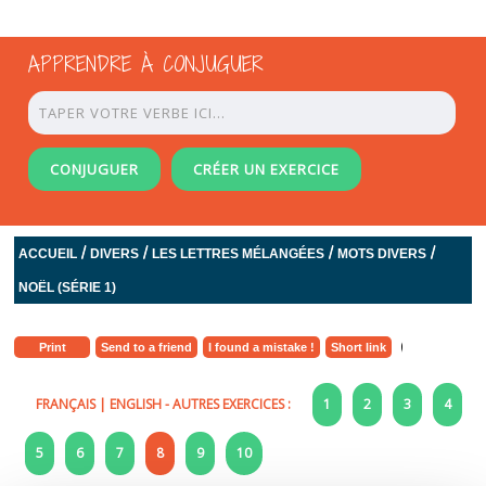
APPRENDRE À CONJUGUER
CONJUGUER
CRÉER UN EXERCICE
/
/
/
/
ACCUEIL
DIVERS
LES LETTRES MÉLANGÉES
MOTS DIVERS
NOËL (SÉRIE 1)
Print
Send to a friend
I found a mistake !
Short link
FRANÇAIS
|
ENGLISH
- AUTRES EXERCICES :
1
2
3
4
5
6
7
8
9
10