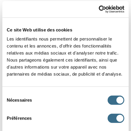
8 - French Game - Shuffled letters:
Christmas
Ce site Web utilise des cookies
Put the letters of this french word in the right
Les identifiants nous permettent de personnaliser le
order.
contenu et les annonces, d'offrir des fonctionnalités
Hint: To decorate the Christmas tree.
relatives aux médias sociaux et d'analyser notre trafic.
Nous partageons également ces identifiants, ainsi que
d'autres informations sur votre appareil avec nos
partenaires de médias sociaux, de publicité et d'analyse.
Sélection
Nécessaires
D
A
U
G
L
N
E
I
R
du
consentement
DONE!
Préférences