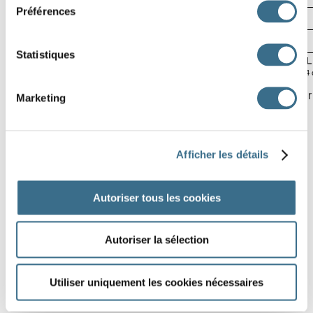
Préférences
10
17
5
15
3
15
2
10
5
20
18
2
10
17
Statistiques
A
B
C
D
E
F
G
H
I
J
K
L
Software © 2014
Clique sur une case, puis sers-toi de ton clavier, ou clique sur
Marketing
Afficher les détails
Autoriser tous les cookies
Autoriser la sélection
Utiliser uniquement les cookies nécessaires