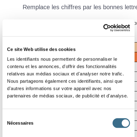
Remplace les chiffres par les bonnes lettre
Pour t'aider à compléter ces mots codés, trouve le nom et le pré
15
5
4
16
Effacer
Ce site Web utilise des cookies
5
4
Lettre
Les identifiants nous permettent de personnaliser le
7
5
contenu et les annonces, d'offrir des fonctionnalités
Solution
relatives aux médias sociaux et d'analyser notre trafic.
3
2
18
00:05
Nous partageons également ces identifiants, ainsi que
3
17
d'autres informations sur votre appareil avec nos
8
20
partenaires de médias sociaux, de publicité et d'analyse.
18
20
3
4
9
3
4
10
3
8
5
3
20
23
2
Sélection
Nécessaires
15
3
18
2
17
15
3
17
7
du
consentement
5
10
17
17
8
20