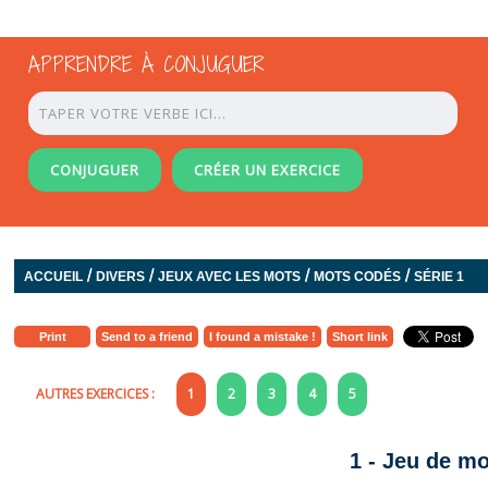
APPRENDRE À CONJUGUER
CONJUGUER
CRÉER UN EXERCICE
/
/
/
/
ACCUEIL
DIVERS
JEUX AVEC LES MOTS
MOTS CODÉS
SÉRIE 1
Print
Send to a friend
I found a mistake !
Short link
AUTRES EXERCICES :
1
2
3
4
5
1 - Jeu de m