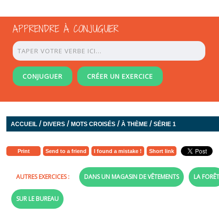
APPRENDRE À CONJUGUER
CONJUGUER
CRÉER UN EXERCICE
/
/
/
/
ACCUEIL
DIVERS
MOTS CROISÉS
À THÈME
SÉRIE 1
Print
Send to a friend
I found a mistake !
Short link
AUTRES EXERCICES :
DANS UN MAGASIN DE VÊTEMENTS
LA FORÊ
SUR LE BUREAU