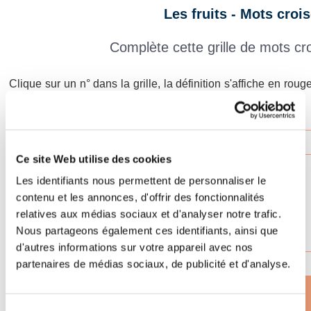
Les fruits - Mots croi
Complète cette grille de mots croi
Clique sur un n° dans la grille, la définition s'affiche en rou
dans la grille.
1
2
Effacer
Ce site Web utilise des cookies
Vérifier
Les identifiants nous permettent de personnaliser le
3
Mot ?
contenu et les annonces, d'offrir des fonctionnalités
4
relatives aux médias sociaux et d'analyser notre trafic.
Lettre ?
Nous partageons également ces identifiants, ainsi que
00:00
d'autres informations sur votre appareil avec nos
6
7
8
partenaires de médias sociaux, de publicité et d'analyse.
9
10