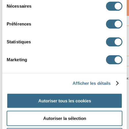
Sélection
Nécessaires
du
consentement
11
12
Préférences
Statistiques
13
14
Marketing
15
© ortholud.com
Software © 2014
crossword-compiler
Afficher les détails
Autoriser tous les cookies
Autoriser la sélection