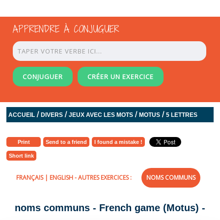
APPRENDRE À CONJUGUER
CONJUGUER
CRÉER UN EXERCICE
/
/
/
/
ACCUEIL
DIVERS
JEUX AVEC LES MOTS
MOTUS
5 LETTRES
Print
Send to a friend
I found a mistake !
Short link
FRANÇAIS
|
ENGLISH
- AUTRES EXERCICES :
NOMS COMMUNS
noms communs - French game (Motus) -