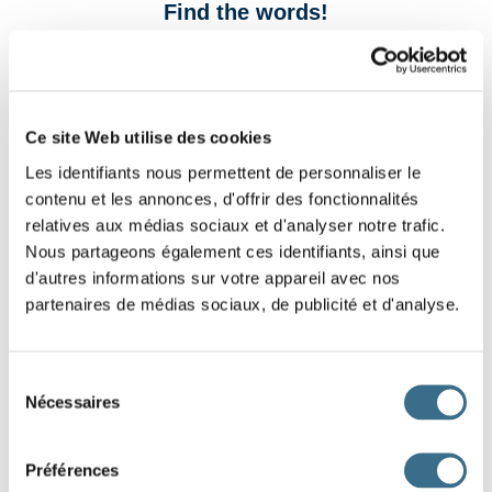
Find the words!
Find an an 5-letter common noun.
In this game, search words are common noun, they can be
accented.
Ce site Web utilise des cookies
Les identifiants nous permettent de personnaliser le
contenu et les annonces, d'offrir des fonctionnalités
R
.
.
.
.
relatives aux médias sociaux et d'analyser notre trafic.
Nous partageons également ces identifiants, ainsi que
d'autres informations sur votre appareil avec nos
partenaires de médias sociaux, de publicité et d'analyse.
Sélection
Nécessaires
du
consentement
Mots trouvés : 0 / 617
Préférences