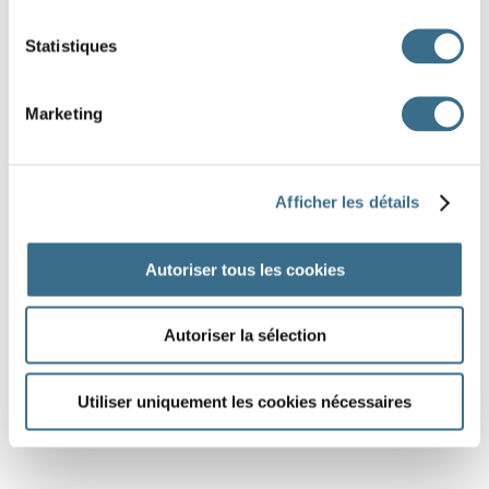
Statistiques
absent
correct
misplaced
Rule and objective of the game.
Learn more
Marketing
Afficher les détails
Autoriser tous les cookies
Autoriser la sélection
Utiliser uniquement les cookies nécessaires