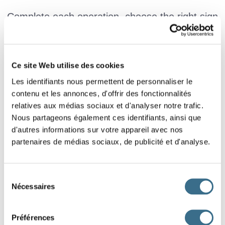
Complete each operation, choose the right sign
< > or =.
102,45
102,405
24,1
24,100
Ce site Web utilise des cookies
Les identifiants nous permettent de personnaliser le
contenu et les annonces, d'offrir des fonctionnalités
76,01
76,10
80,4
80,004
relatives aux médias sociaux et d'analyser notre trafic.
Nous partageons également ces identifiants, ainsi que
d'autres informations sur votre appareil avec nos
16,66
16,066
25,6
24,600
partenaires de médias sociaux, de publicité et d'analyse.
Sélection
123,8
123,80
0,302
0,032
Nécessaires
du
consentement
Préférences