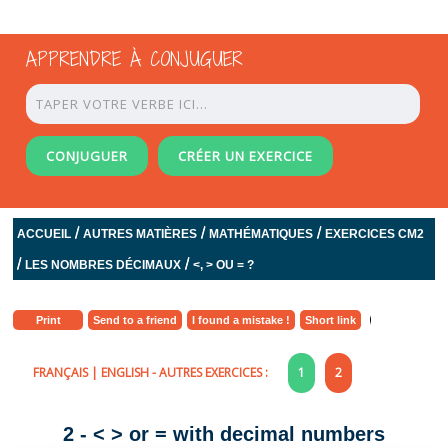
APPRENDRE À CONJUGUER
CONJUGUER
CRÉER UN EXERCICE
/
/
/
ACCUEIL
AUTRES MATIÈRES
MATHÉMATIQUES
EXERCICES CM2
/
/
LES NOMBRES DÉCIMAUX
<, > OU = ?
Print
Send to a friend
I found a mistake !
Short link
FRANÇAIS
|
ENGLISH
- AUTRES EXERCICES :
1
2
2 - < > or = with decimal numbers