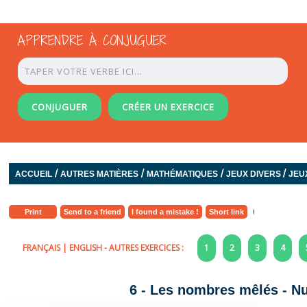
APPRENDRE À CONJUGUER
CONJUGUER
CRÉER UN EXERCICE
/
/
/
/
ACCUEIL
AUTRES MATIÈRES
MATHÉMATIQUES
JEUX DIVERS
JEU
Print
Send to a friend
I found a mistake !
Short link
FRANÇAIS
|
ENGLISH
- AUTRES EXERCICES :
1
2
3
4
6 - Les nombres mêlés - N