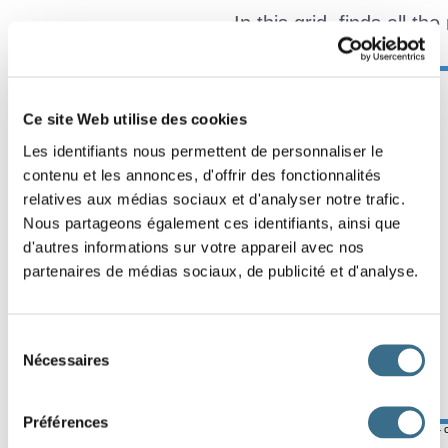
In this grid, finds all th
5
4
9
9
7
9
Effacer
2
8
8
7
2
7
Ce site Web utilise des cookies
Vérifier
5
6
6
3
6
4
Les identifiants nous permettent de personnaliser le
Nombre ?
contenu et les annonces, d'offrir des fonctionnalités
00:00
1
5
2
6
1
7
relatives aux médias sociaux et d'analyser notre trafic.
1
1
5
1
3
8
Nous partageons également ces identifiants, ainsi que
d'autres informations sur votre appareil avec nos
9
3
2
4
9
9
partenaires de médias sociaux, de publicité et d'analyse.
3
5
2
3
8
6
6
9
8
3
1
6
Sélection
Nécessaires
8
7
4
6
5
4
du
consentement
1
5
2
1
6
9
Préférences
© ortholud.com
Software © 2014