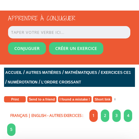
APPRENDRE À CONJUGUER
CONJUGUER
CRÉER UN EXERCICE
/
/
/
ACCUEIL
AUTRES MATIÈRES
MATHÉMATIQUES
EXERCICES CE1
/
/
NUMÉROTATION
L'ORDRE CROISSANT
Print
Send to a friend
I found a mistake !
Short link
FRANÇAIS
|
ENGLISH
- AUTRES EXERCICES :
1
2
3
4
5