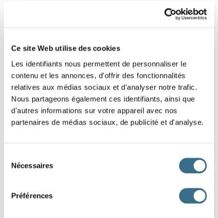
1 - Mathematics exercise for ages 7 to 8:
Ascending order
Ce site Web utilise des cookies
Rank these numbers in ascending order (from
Les identifiants nous permettent de personnaliser le
the smallest to the largest).
contenu et les annonces, d'offrir des fonctionnalités
relatives aux médias sociaux et d'analyser notre trafic.
Nous partageons également ces identifiants, ainsi que
15
25
10
35
20
30
d'autres informations sur votre appareil avec nos
partenaires de médias sociaux, de publicité et d'analyse.
DONE!
Sélection
Nécessaires
du
consentement
Préférences