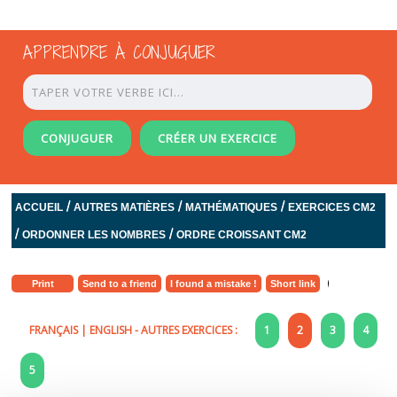
APPRENDRE À CONJUGUER
CONJUGUER
CRÉER UN EXERCICE
/
/
/
ACCUEIL
AUTRES MATIÈRES
MATHÉMATIQUES
EXERCICES CM2
/
/
ORDONNER LES NOMBRES
ORDRE CROISSANT CM2
Print
Send to a friend
I found a mistake !
Short link
FRANÇAIS
|
ENGLISH
- AUTRES EXERCICES :
1
2
3
4
5