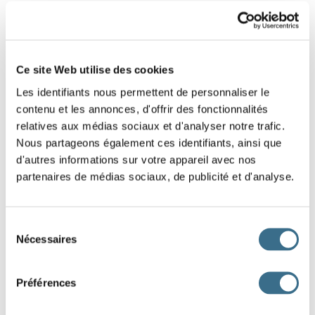
2 - Mathematical exercise: The ascending
order.
Ce site Web utilise des cookies
Sort its numbers in ascending order. Slide the
Les identifiants nous permettent de personnaliser le
purple labels in the right order.
contenu et les annonces, d'offrir des fonctionnalités
relatives aux médias sociaux et d'analyser notre trafic.
Nous partageons également ces identifiants, ainsi que
6548
3541
3874
4298
8745
2481
d'autres informations sur votre appareil avec nos
partenaires de médias sociaux, de publicité et d'analyse.
6541
8154
Sélection
DONE!
Nécessaires
du
consentement
Préférences